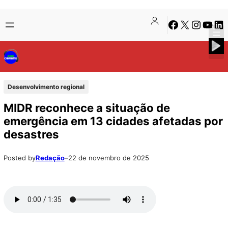
Pular
Skip
Facebook
X
Instagra
Youtu
Lin
para
to
o
content
conteúdo
Desenvolvimento regional
MIDR reconhece a situação de
emergência em 13 cidades afetadas por
desastres
Posted by
Redação
–
22 de novembro de 2025