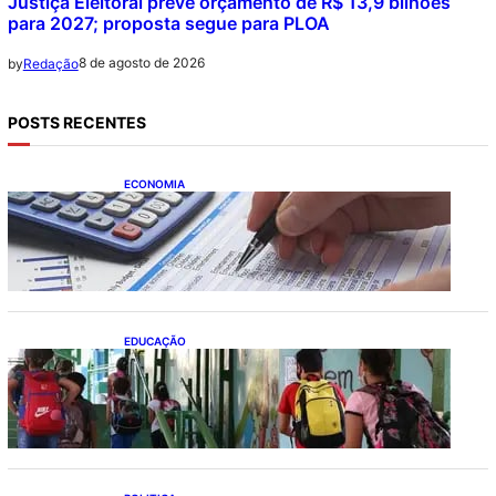
Justiça Eleitoral prevê orçamento de R$ 13,9 bilhões
para 2027; proposta segue para PLOA
8 de agosto de 2026
by
Redação
POSTS RECENTES
ECONOMIA
Busca dos brasileiros por crédito cresce
16,5%; Mato Grosso lidera ranking entre
estados
EDUCAÇÃO
Ensino fundamental melhora nas redes
municipais