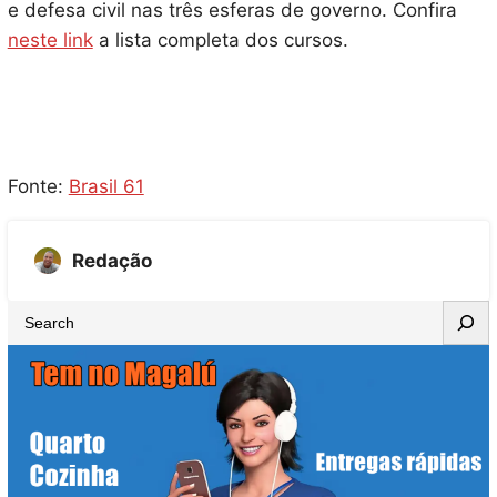
e defesa civil nas três esferas de governo. Confira
neste link
a lista completa dos cursos.
Fonte:
Brasil 61
Redação
S
e
a
r
c
h