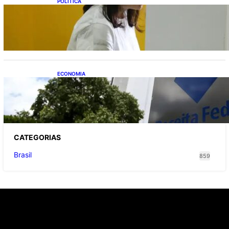
POLITICA
Justiça Eleitoral prevê orçamento de R$ 13,9
bilhões para 2027; proposta segue para
PLOA
ECONOMIA
Receita Federal: novo cronograma da
reforma tributária amplia prazo para o
Simples Nacional
CATEGOR
IAS
Brasil
859