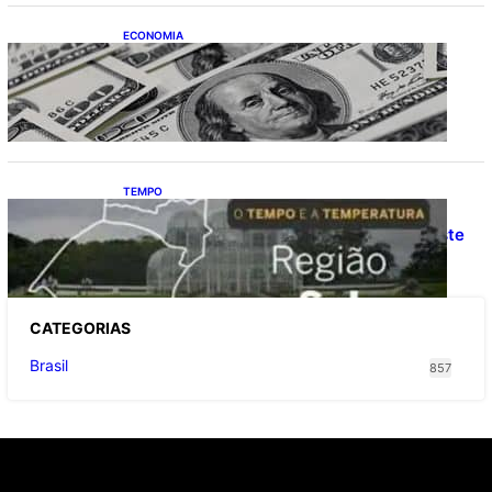
ECONOMIA
Dólar fecha o último pregão cotado a R$
5,08
TEMPO
O TEMPO E A TEMPERATURA: Confira a
previsão do tempo para a Região Sul neste
sábado (8)
CATEGOR
IAS
Brasil
857