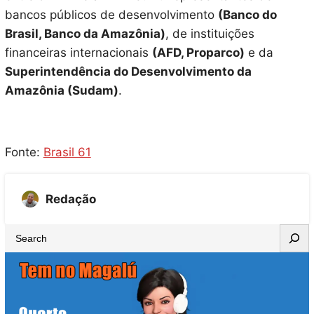
bancos públicos de desenvolvimento
(Banco do
Brasil, Banco da Amazônia)
, de instituições
financeiras internacionais
(AFD, Proparco)
e da
Superintendência do Desenvolvimento da
Amazônia (Sudam)
.
Fonte:
Brasil 61
Redação
S
e
a
r
c