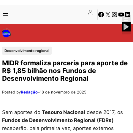
Pular
Skip
Facebook
X
Instagra
Youtu
Lin
para
to
o
content
conteúdo
Desenvolvimento regional
MIDR formaliza parceria para aporte de
R$ 1,85 bilhão nos Fundos de
Desenvolvimento Regional
Posted by
Redação
–
18 de novembro de 2025
Sem aportes do
Tesouro Nacional
desde 2017, os
Fundos de Desenvolvimento Regional (FDRs)
receberão, pela primeira vez, aportes externos