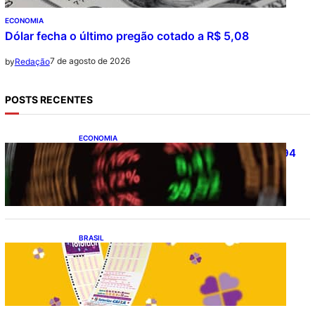
ECONOMIA
Dólar fecha o último pregão cotado a R$ 5,08
7 de agosto de 2026
by
Redação
POSTS RECENTES
ECONOMIA
Ibovespa fecha último pregão aos 172.494
pontos
BRASIL
Resultado da lotofácil 3756: sorteio de
sexta-feira (07/08/2026)