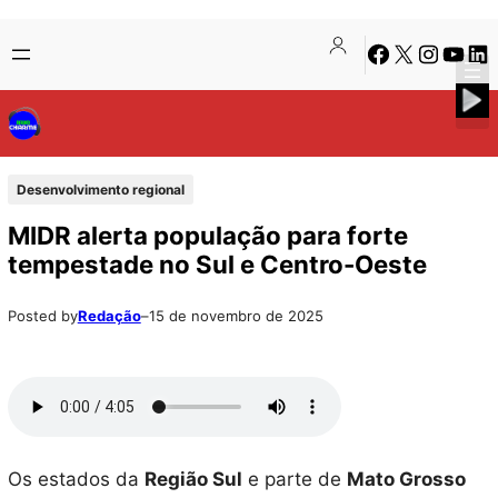
Pular
Skip
Facebook
X
Instagra
Youtu
Lin
para
to
o
content
conteúdo
Desenvolvimento regional
MIDR alerta população para forte
tempestade no Sul e Centro-Oeste
Posted by
Redação
–
15 de novembro de 2025
Os estados da
Região Sul
e parte de
Mato Grosso