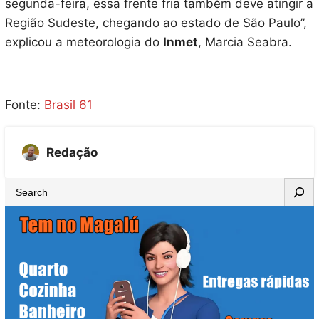
segunda-feira, essa frente fria também deve atingir a
Região Sudeste, chegando ao estado de São Paulo”,
explicou a meteorologia do
Inmet
, Marcia Seabra.
Fonte:
Brasil 61
Redação
S
e
a
r
c
h