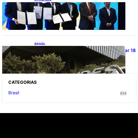
ECONOMIA
ApexBrasil participa de convênio para
investimento de R$ 2,63 milhões em
exportações de cachaça
BRASIL
Projetos de saneamento podem beneficiar 18
milhões de brasileiros
CATEGOR
IAS
Brasil
856