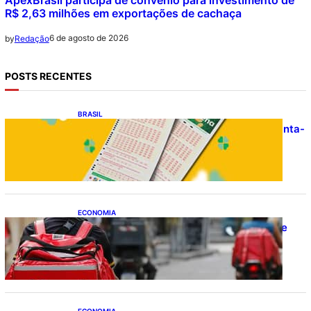
R$ 2,63 milhões em exportações de cachaça
6 de agosto de 2026
by
Redação
POSTS RECENTES
BRASIL
Resultado da Mega-Sena 3041 nesta quinta-
feira (06/08/2026)
ECONOMIA
CAIXA e iFood facilitam financiamento de
motos e bicicletas elétricas para
entregadores