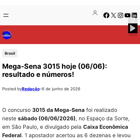
Pular
Skip
Facebook
X
Instagra
Youtu
Lin
para
to
o
content
conteúdo
Brasil
Mega-Sena 3015 hoje (06/06):
resultado e números!
Posted by
Redação
–
6 de junho de 2026
O concurso
3015 da Mega-Sena
foi realizado
neste
sábado (06/06/2026)
, no Espaço da Sorte,
em São Paulo, e divulgado pela
Caixa Econômica
Federal
. 1 apostador acertou as 6 dezenas e levou