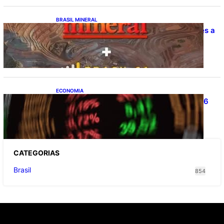
BRASIL MINERAL
Estudo da Amcham aponta R$ 192 bilhões a
mais no PIB
ECONOMIA
Ibovespa fecha último pregão aos 177.726
pontos
CATEGOR
IAS
Brasil
854