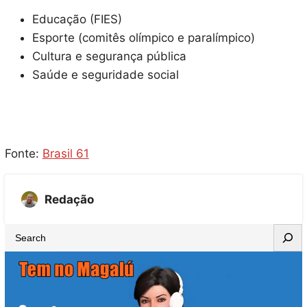
Educação (FIES)
Esporte (comitês olímpico e paralímpico)
Cultura e segurança pública
Saúde e seguridade social
Fonte:
Brasil 61
Redação
S
e
a
r
c