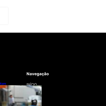
Navegação
litam
INÍCIO
otos e bicicletas
regadores