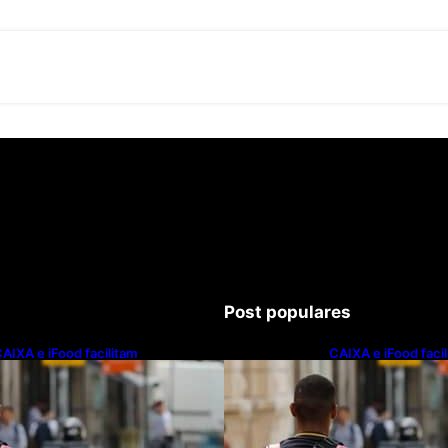
Post populares
AIXA e iFood facilitam
CAIXA e iFood faci
inanciamento de motos e bicicletas
financiamento de m
létricas para entregadores
elétricas para ent