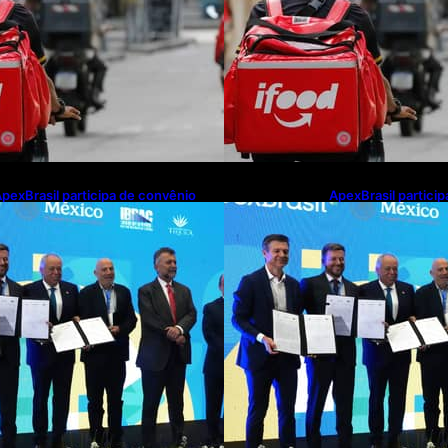
pexBrasil participa de convênio
ApexBrasil partici
ara investimento de R$ 2,63
para investimento 
ilhões em exportações de cachaça
milhões em export