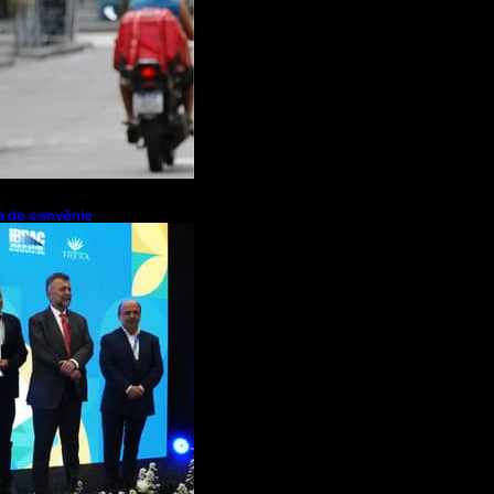
pa de convênio
de R$ 2,63
ações de cachaça