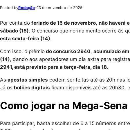
Posted by
Redação
–
13 de novembro de 2025
Por conta do
feriado de 15 de novembro
,
não haverá 
sábado (15)
. O concurso que normalmente ocorre às qu
esta sexta-feira (14)
.
Com isso, o prêmio
do concurso 2940
,
acumulado em 
(14)
, dando aos apostadores um dia extra para registr
2941, está previsto para a terça-feira, dia 18
.
As
apostas simples
podem ser feitas até as 20h nas lo
Já os
bolões digitais
ficam disponíveis até as 20h30, e
Como jogar na Mega-Sena
Para participar, basta escolher de 6 a 15 números entr