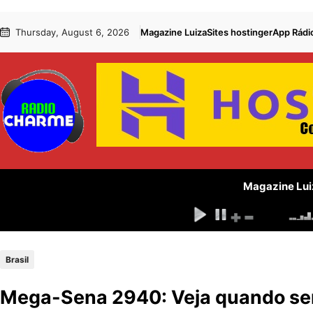
Pular
Skip
Thursday, August 6, 2026
Magazine Luiza
Sites hostinger
App Rádi
para
to
o
content
conteúdo
Magazine Lui
Brasil
Mega-Sena 2940: Veja quando será