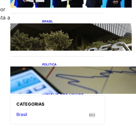
exportações de cachaça
or
sta a
BRASIL
Projetos de saneamento
podem beneficiar 18
milhões de brasileiros
POLITICA
TCU lista mais de 6 mil
responsáveis com contas
irregulares; Nordeste e
Sudeste concentram
maioria dos nomes
CATEGOR
IAS
Brasil
855