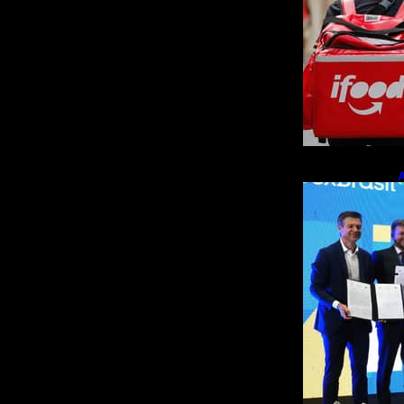
A
p
m