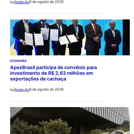
6 de agosto de 2026
by
Redação
ECONOMIA
ApexBrasil participa de convênio para
investimento de R$ 2,63 milhões em
exportações de cachaça
6 de agosto de 2026
by
Redação