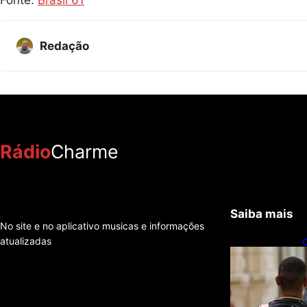
Fonte:
Brasil 61
Redação
Rádio
Charme
Saiba mais
No site e no aplicativo musicas e informações
atualizadas
C
f
e