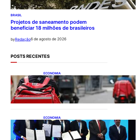
BRASIL
Projetos de saneamento podem
beneficiar 18 milhões de brasileiros
6 de agosto de 2026
by
Redação
POSTS RECENTES
ECONOMIA
CAIXA e iFood facilitam
financiamento de motos e
bicicletas elétricas para
entregadores
ECONOMIA
ApexBrasil participa de
convênio para investimento
de R$ 2,63 milhões em