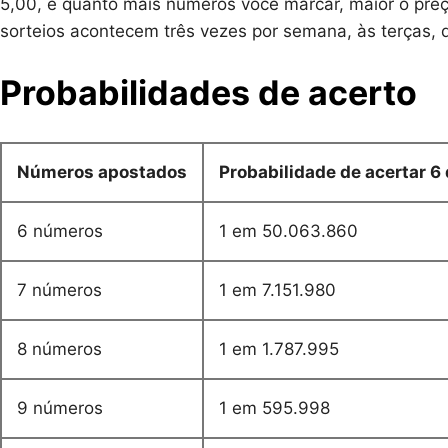
5,00, e quanto mais números você marcar, maior o pr
sorteios acontecem três vezes por semana, às terças, q
Probabilidades de acerto
Números apostados
Probabilidade de acertar 6
6 números
1 em 50.063.860
7 números
1 em 7.151.980
8 números
1 em 1.787.995
9 números
1 em 595.998