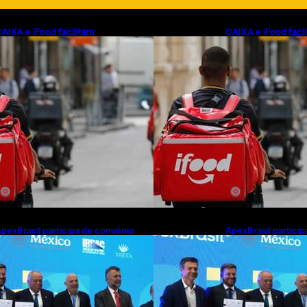
AIXA e iFood facilitam
CAIXA e iFood faci
inanciamento de motos e bicicletas
financiamento de m
létricas para entregadores
elétricas para ent
pexBrasil participa de convênio
ApexBrasil partici
ara investimento de R$ 2,63
para investimento 
ilhões em exportações de cachaça
milhões em export