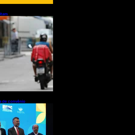
litam
otos e bicicletas
regadores
pa de convênio
de R$ 2,63
ações de cachaça