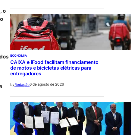
, o
 o
 dos
ECONOMIA
CAIXA e iFood facilitam financiamento
de motos e bicicletas elétricas para
entregadores
6 de agosto de 2026
by
Redação
a