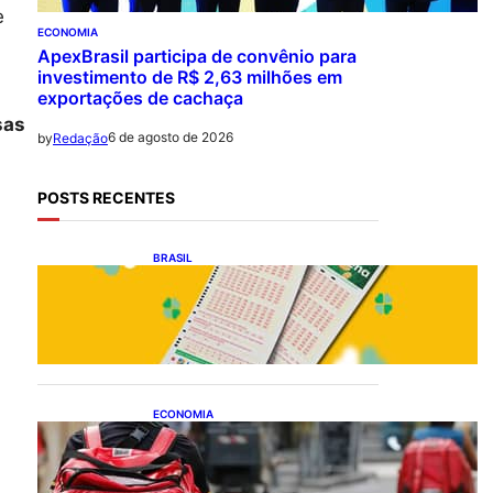
e
ECONOMIA
ApexBrasil participa de convênio para
investimento de R$ 2,63 milhões em
exportações de cachaça
sas
6 de agosto de 2026
by
Redação
POSTS RECENTES
BRASIL
Resultado da Mega-Sena
3041 nesta quinta-feira
(06/08/2026)
ECONOMIA
CAIXA e iFood facilitam
financiamento de motos e
bicicletas elétricas para