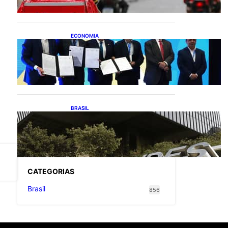
entregadores
ECONOMIA
ApexBrasil participa de
convênio para investimento
de R$ 2,63 milhões em
exportações de cachaça
BRASIL
Projetos de saneamento
podem beneficiar 18
milhões de brasileiros
CATEGOR
IAS
Brasil
856