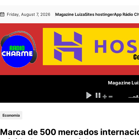
Pular
Skip
Friday, August 7, 2026
Magazine Luiza
Sites hostinger
App Rádio C
para
to
o
content
conteúdo
Magazine Lui
Economia
Marca de 500 mercados internacion