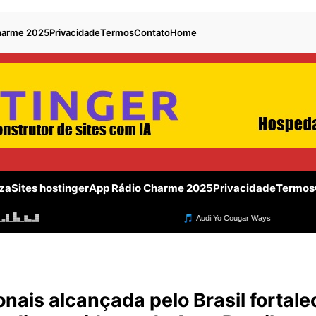
harme 2025
Privacidade
Termos
Contato
Home
za
Sites hostinger
App Rádio Charme 2025
Privacidade
Termos
ais alcançada pelo Brasil fortale