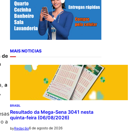
r
c
h
MAIS NOTICIAS
s de
a
a,
a
,
BRASIL
Resultado da Mega-Sena 3041 nesta
esas
quinta-feira (06/08/2026)
do a
6 de agosto de 2026
by
Redação