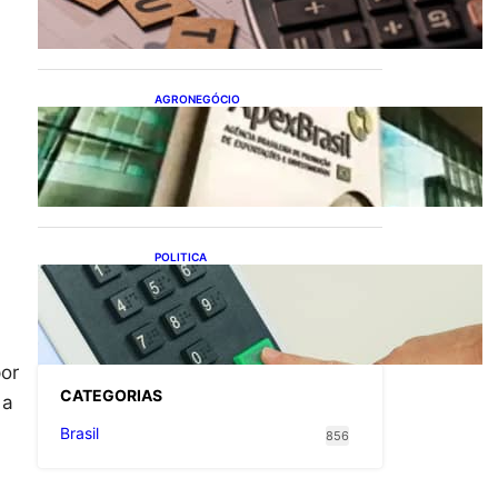
flexibiliza regras da
Reforma Tributária
AGRONEGÓCIO
Outlook Agro Brasil:
planejamento e inovação
pautam debates sobre
futuro do agronegócio
POLITICA
Viracasacas? Em 2022, 259
municípios votaram mais
em Lula no 1º turno e em
Jair no 2º
or
CATEGOR
IAS
 a
Brasil
856