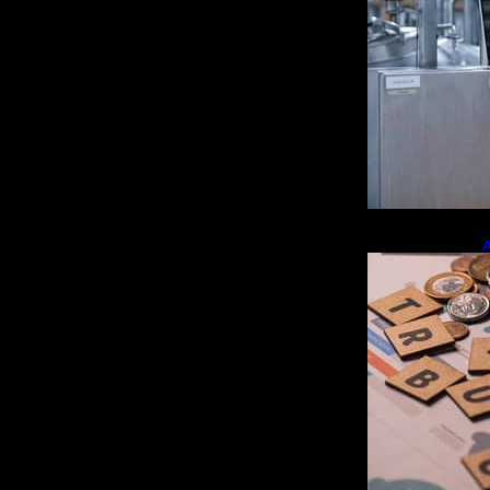
A
e
r