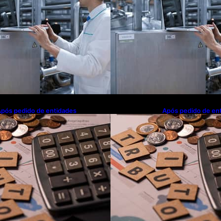
pós pedido de entidades
Após pedido de en
mpresariais, Receita flexibiliza
empresariais, Receit
egras da Reforma Tributária
regras da Reforma 