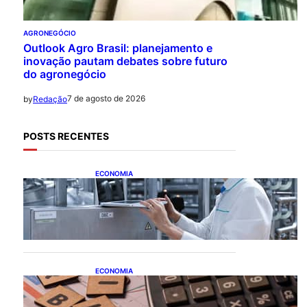
AGRONEGÓCIO
Outlook Agro Brasil: planejamento e
inovação pautam debates sobre futuro
do agronegócio
7 de agosto de 2026
by
Redação
POSTS RECENTES
ECONOMIA
CNI: indústria investe em
máquinas novas, mas
modernização tecnológica
avança lentamente
ECONOMIA
Após pedido de entidades
empresariais, Receita