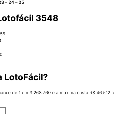
– 23 – 24 – 25
Lotofácil 3548
,55
4
00
a LotoFácil?
hance de 1 em 3.268.760 e a máxima custa R$ 46.512 