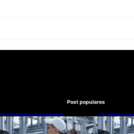
Post populares
NI: indústria investe em máquinas
CNI: indústria inv
novas, mas modernização
novas, mas moder
ecnológica avança lentamente
tecnológica avanç