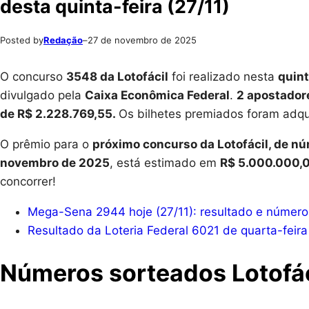
desta quinta-feira (27/11)
Posted by
Redação
–
27 de novembro de 2025
O concurso
3548 da Lotofácil
foi realizado nesta
quint
divulgado pela
Caixa Econômica Federal
.
2 apostador
de R$ 2.228.769,55.
Os bilhetes premiados foram adqui
O prêmio para o
próximo concurso da Lotofácil, de n
novembro de 2025
, está estimado em
R$
5.000.000,
concorrer!
Mega-Sena 2944 hoje (27/11): resultado e números
Resultado da Loteria Federal 6021 de quarta-feira
Números sorteados Lotofá