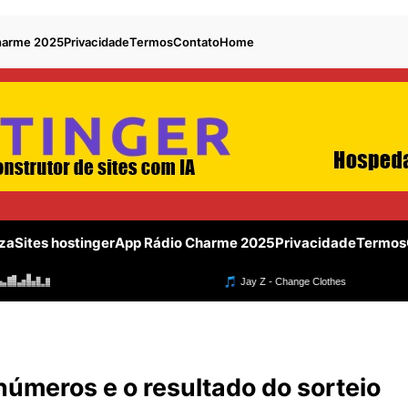
harme 2025
Privacidade
Termos
Contato
Home
za
Sites hostinger
App Rádio Charme 2025
Privacidade
Termos
 números e o resultado do sorteio