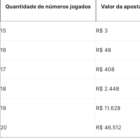
Quantidade de números jogados
Valor da apost
15
R$ 3
16
R$ 48
17
R$ 408
18
R$ 2.448
19
R$ 11.628
20
R$ 46.512