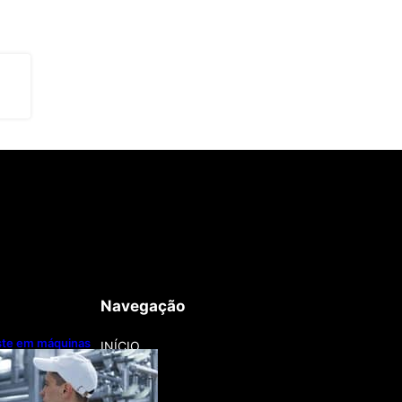
Navegação
este em máquinas
INÍCIO
nização
a lentamente