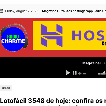
Pular
Skip
Friday, August 7, 2026
Magazine Luiza
Sites hostinger
App Rádio C
para
to
o
content
conteúdo
Magazine Lui
Brasil
Lotofácil 3548 de hoje: confira os