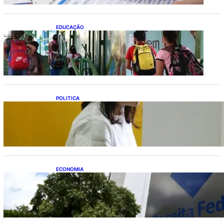
EDUCAÇÃO
Ensino fundamental melhora nas redes
municipais
POLITICA
Justiça Eleitoral prevê orçamento de R$ 13,9
bilhões para 2027; proposta segue para
PLOA
ECONOMIA
Receita Federal: novo cronograma da
reforma tributária amplia prazo para o
Simples Nacional