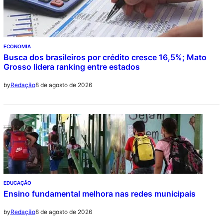
ECONOMIA
Busca dos brasileiros por crédito cresce 16,5%; Mato
Grosso lidera ranking entre estados
8 de agosto de 2026
by
Redação
EDUCAÇÃO
Ensino fundamental melhora nas redes municipais
8 de agosto de 2026
by
Redação