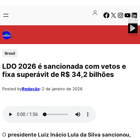
Pular
Skip
Facebook
X
Instagra
Youtu
Lin
para
to
o
content
conteúdo
Brasil
LDO 2026 é sancionada com vetos e
fixa superávit de R$ 34,2 bilhões
Posted by
Redação
–
2 de janeiro de 2026
O
presidente Luiz Inácio Lula da Silva sancionou,