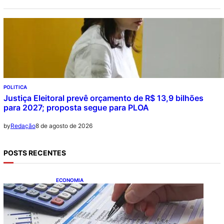
POLITICA
Justiça Eleitoral prevê orçamento de R$ 13,9 bilhões
para 2027; proposta segue para PLOA
8 de agosto de 2026
by
Redação
POSTS RECENTES
ECONOMIA
Busca dos brasileiros por crédito cresce
16,5%; Mato Grosso lidera ranking entre
estados