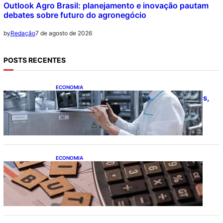
Outlook Agro Brasil: planejamento e inovação pautam
debates sobre futuro do agronegócio
7 de agosto de 2026
by
Redação
POSTS RECENTES
ECONOMIA
CNI: indústria investe em máquinas novas,
mas modernização tecnológica avança
lentamente
ECONOMIA
Após pedido de entidades empresariais,
Receita flexibiliza regras da Reforma
Tributária