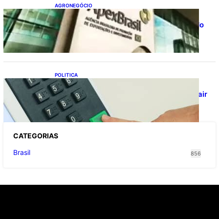
AGRONEGÓCIO
Outlook Agro Brasil: planejamento e
inovação pautam debates sobre futuro do
agronegócio
POLITICA
Viracasacas? Em 2022, 259 municípios
votaram mais em Lula no 1º turno e em Jair
no 2º
CATEGOR
IAS
Brasil
856