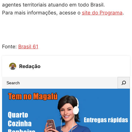
agentes territoriais atuando em todo Brasil.
Para mais informações, acesse o
site do Programa
.
Fonte:
Brasil 61
Redação
S
e
a
r
c
h