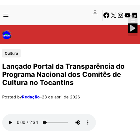
Pular
Skip
Facebook
X
Instagra
Youtu
Lin
para
to
o
content
conteúdo
Cultura
Lançado Portal da Transparência do
Programa Nacional dos Comitês de
Cultura no Tocantins
Posted by
Redação
–
23 de abril de 2026