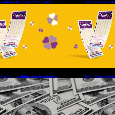
esultado da lotofácil 3756: sorteio
Resultado da lotofá
e sexta-feira (07/08/2026)
de sexta-feira (07
ólar fecha o último pregão cotado a
Dólar fecha o últi
$ 5,08
R$ 5,08