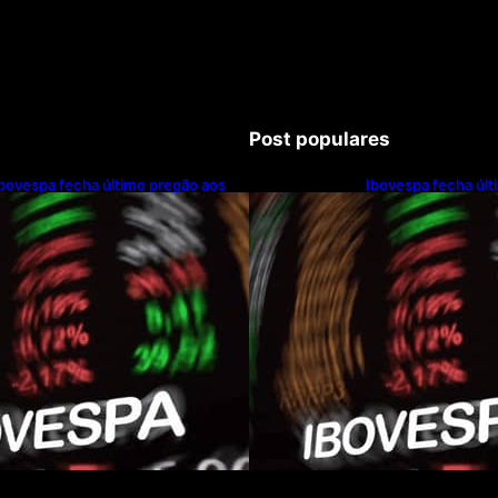
Post populares
bovespa fecha último pregão aos
Ibovespa fecha últ
172.494 pontos
172.494 pontos