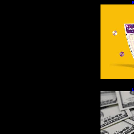
R
d
D
R