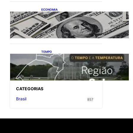
ECONOMIA
Dólar fecha o último pregão
cotado a R$ 5,08
TEMPO
O TEMPO E A
TEMPERATURA: Confira a
previsão do tempo para a
Região Sul neste sábado (8)
CATEGOR
IAS
Brasil
857