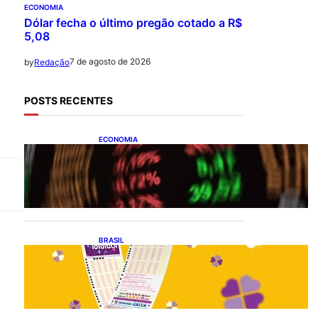
ECONOMIA
Dólar fecha o último pregão cotado a R$
5,08
7 de agosto de 2026
by
Redação
POSTS RECENTES
ECONOMIA
Ibovespa fecha último
pregão aos 172.494 pontos
BRASIL
Resultado da lotofácil 3756:
sorteio de sexta-feira
(07/08/2026)