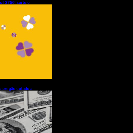
cil 3756: sorteio
/08/2026)
mo pregão cotado a