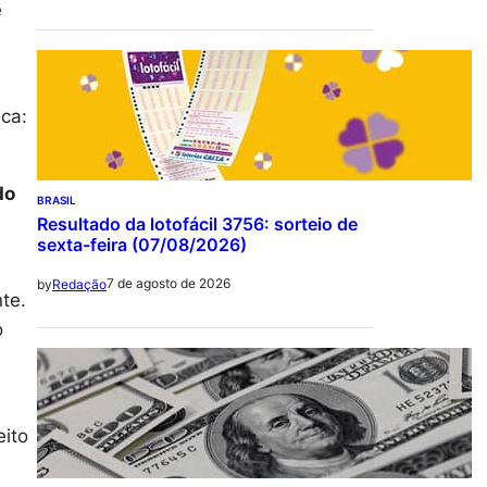
e
ica:
do
BRASIL
Resultado da lotofácil 3756: sorteio de
sexta-feira (07/08/2026)
7 de agosto de 2026
by
Redação
te.
o
eito