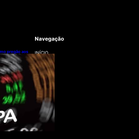
Navegação
imo pregão aos
INÍCIO