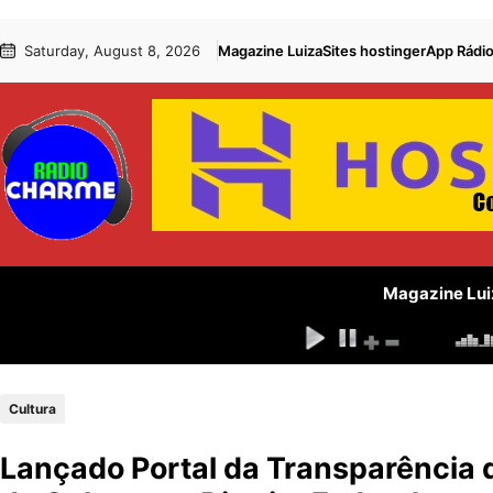
Pular
Skip
Saturday, August 8, 2026
Magazine Luiza
Sites hostinger
App Rádi
para
to
o
content
conteúdo
Magazine Lui
Cultura
Lançado Portal da Transparência 