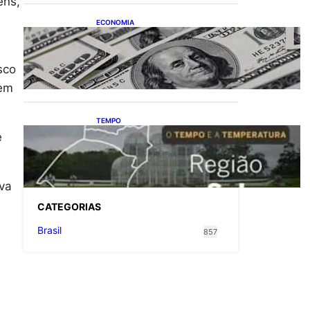
ens,
ECONOMIA
Dólar fecha o último pregão
cotado a R$ 5,08
sco
vem
TEMPO
O TEMPO E A
e
TEMPERATURA: Confira a
previsão do tempo para a
Região Sul neste sábado (8)
uva
CATEGOR
IAS
Brasil
857