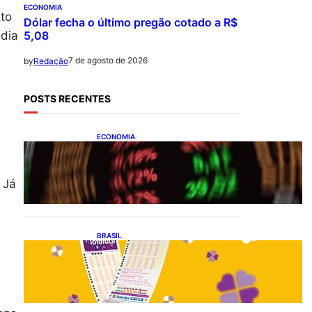
ECONOMIA
nto
Dólar fecha o último pregão cotado a R$
dia
5,08
7 de agosto de 2026
by
Redação
POSTS RECENTES
ECONOMIA
Ibovespa fecha último
pregão aos 172.494 pontos
 Já
BRASIL
Resultado da lotofácil 3756:
sorteio de sexta-feira
(07/08/2026)