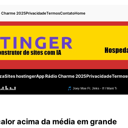
o Charme 2025
Privacidade
Termos
Contato
Home
za
Sites hostinger
App Rádio Charme 2025
Privacidade
Termos
 calor acima da média em grande