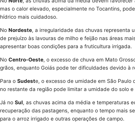
No
Norte
, as chuvas acima da média devem favorecer 
mas o calor elevado, especialmente no Tocantins, pode
hídrico mais cuidadoso.
No
Nordeste
, a irregularidade das chuvas representa 
de prejuízo às lavouras de milho e feijão nas áreas mais
apresentar boas condições para a fruticultura irrigada.
No
Centro-Oeste
, o excesso de chuva em Mato Grosso 
grãos, enquanto Goiás pode ter dificuldades devido à re
Para o
Sudest
e, o excesso de umidade em São Paulo de
no restante da região pode limitar a umidade do solo e
Já no
Sul
, as chuvas acima da média e temperaturas eq
recuperação das pastagens, enquanto o tempo mais sec
para o arroz irrigado e outras operações de campo.