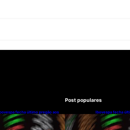
Post populares
bovespa fecha último pregão aos
Ibovespa fecha últ
172.494 pontos
172.494 pontos