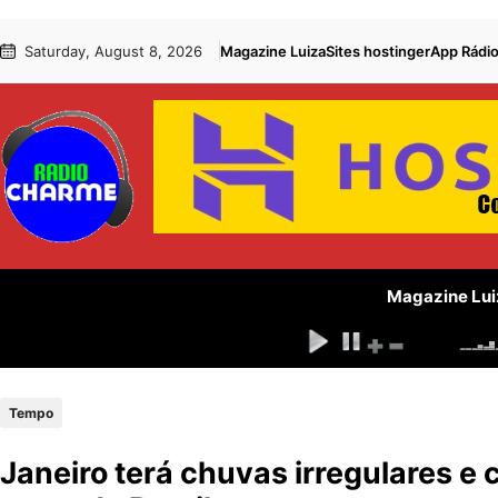
Pular
Skip
Saturday, August 8, 2026
Magazine Luiza
Sites hostinger
App Rádi
para
to
o
content
conteúdo
Magazine Lui
Tempo
Janeiro terá chuvas irregulares e