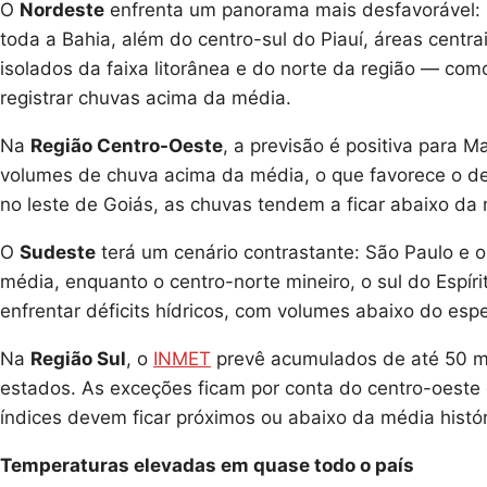
O
Nordeste
enfrenta um panorama mais desfavorável: p
toda a Bahia, além do centro-sul do Piauí, áreas cen
isolados da faixa litorânea e do norte da região — c
registrar chuvas acima da média.
Na
Região Centro-Oeste
, a previsão é positiva para 
volumes de chuva acima da média, o que favorece o de
no leste de Goiás, as chuvas tendem a ficar abaixo da
O
Sudeste
terá um cenário contrastante: São Paulo e 
média, enquanto o centro-norte mineiro, o sul do Espír
enfrentar déficits hídricos, com volumes abaixo do esp
Na
Região Sul
, o
INMET
prevê acumulados de até 50 mi
estados. As exceções ficam por conta do centro-oeste 
índices devem ficar próximos ou abaixo da média histór
Temperaturas elevadas em quase todo o país