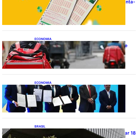
Resultado da Mega-Sena 3041 nesta quinta-
feira (06/08/2026)
ECONOMIA
CAIXA e iFood facilitam financiamento de
motos e bicicletas elétricas para
entregadores
ECONOMIA
ApexBrasil participa de convênio para
investimento de R$ 2,63 milhões em
exportações de cachaça
BRASIL
Projetos de saneamento podem beneficiar 18