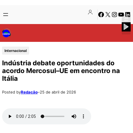
Pular
Skip
Facebook
X
Instagra
Youtu
Lin
para
to
o
content
conteúdo
Internacional
Indústria debate oportunidades do
acordo Mercosul–UE em encontro na
Itália
Posted by
Redação
–
25 de abril de 2026