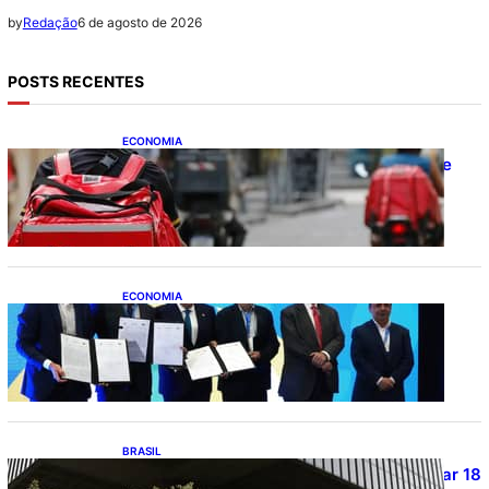
6 de agosto de 2026
by
Redação
POSTS RECENTES
ECONOMIA
CAIXA e iFood facilitam financiamento de
motos e bicicletas elétricas para
entregadores
ECONOMIA
ApexBrasil participa de convênio para
investimento de R$ 2,63 milhões em
exportações de cachaça
BRASIL
Projetos de saneamento podem beneficiar 18