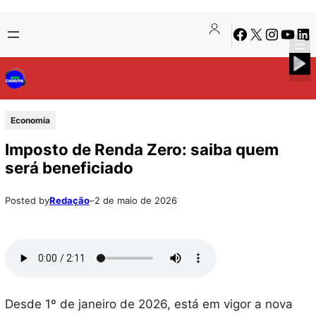
Pular
Skip
Facebook
X
Instagra
Youtu
Lin
para
to
o
content
conteúdo
Economia
Imposto de Renda Zero: saiba quem
será beneficiado
Posted by
Redação
–
2 de maio de 2026
Desde 1º de janeiro de 2026, está em vigor a nova