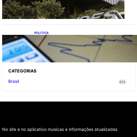
milhões de brasileiros
POLITICA
TCU lista mais de 6 mil responsáveis com
contas irregulares; Nordeste e Sudeste
concentram maioria dos nomes
CATEGOR
IAS
Brasil
855
No site e no aplicativo musicas e informações atualizadas