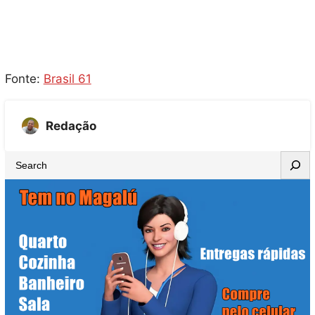
Fonte:
Brasil 61
Redação
S
e
a
r
c
h