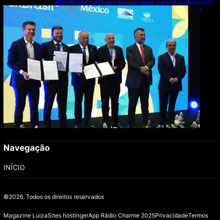
ApexBrasil participa de convênio para investimento
de R$ 2,63 milhões em exportações de cachaça
Navegação
INÍCIO
©2026.
Todos os direitos reservados
Magazine Luiza
Sites hostinger
App Rádio Charme 2025
Privacidade
Termos