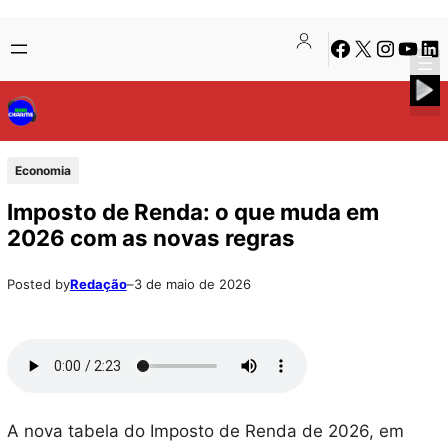
Pular
Skip
Facebook
X
Instagra
Youtu
Lin
para
to
o
content
conteúdo
Economia
Imposto de Renda: o que muda em
2026 com as novas regras
Posted by
Redação
–
3 de maio de 2026
A nova tabela do Imposto de Renda de 2026, em