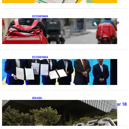
ECONOMIA
CAIXA e iFood facilitam financiamento de
motos e bicicletas elétricas para
entregadores
ECONOMIA
ApexBrasil participa de convênio para
investimento de R$ 2,63 milhões em
exportações de cachaça
BRASIL
Projetos de saneamento podem beneficiar 18
milhões de brasileiros