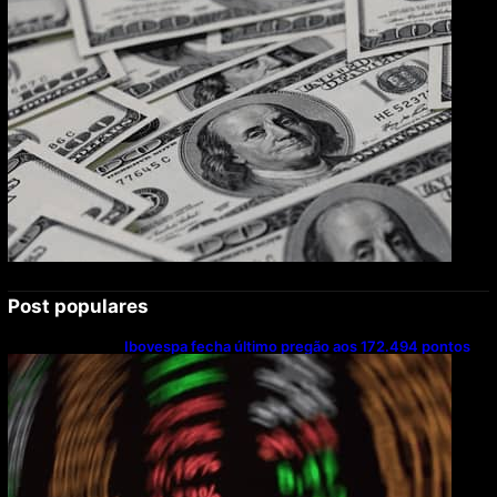
Post populares
Ibovespa fecha último pregão aos 172.494 pontos