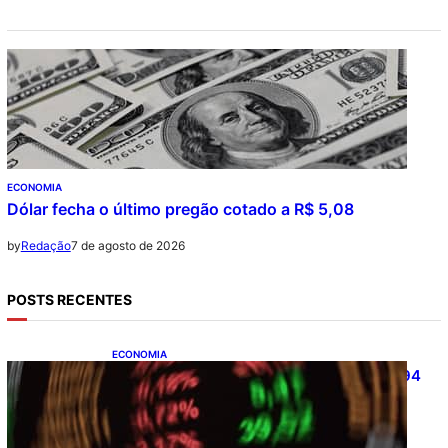
ECONOMIA
Dólar fecha o último pregão cotado a R$ 5,08
7 de agosto de 2026
by
Redação
POSTS RECENTES
ECONOMIA
Ibovespa fecha último pregão aos 172.494
pontos