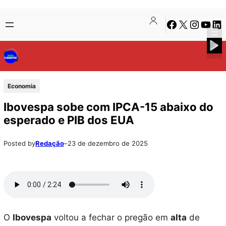
Pular
Skip
Facebook
X
Instagra
Youtu
Lin
para
to
o
content
conteúdo
Economia
Ibovespa sobe com IPCA-15 abaixo do
esperado e PIB dos EUA
Posted by
Redação
–
23 de dezembro de 2025
O
Ibovespa
voltou a fechar o pregão em
alta
de