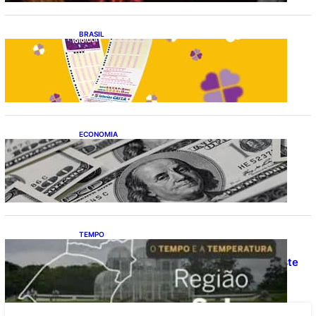
BRASIL
Resultado da lotofácil 3756: sorteio de
sexta-feira (07/08/2026)
ECONOMIA
Dólar fecha o último pregão cotado a R$
5,08
TEMPO
O TEMPO E A TEMPERATURA: Confira a
previsão do tempo para a Região Sul neste
sábado (8)