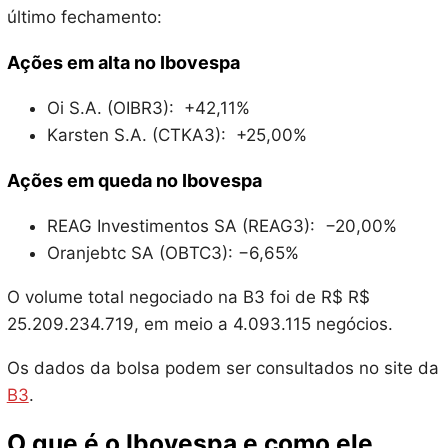
último fechamento:
Ações em alta no Ibovespa
Oi S.A. (OIBR3): +42,11%
Karsten S.A. (CTKA3): +25,00%
Ações em queda no Ibovespa
REAG Investimentos SA (REAG3): −20,00%
Oranjebtc SA (OBTC3): −6,65%
O volume total negociado na B3 foi de R$ R$
25.209.234.719
, em meio a
4.093.115
negócios.
Os dados da bolsa podem ser consultados no site da
B3
.
O que é o Ibovespa e como ele