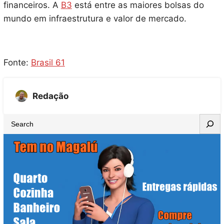
financeiros. A
B3
está entre as maiores bolsas do
mundo em infraestrutura e valor de mercado.
Fonte:
Brasil 61
Redação
S
e
a
r
c
h