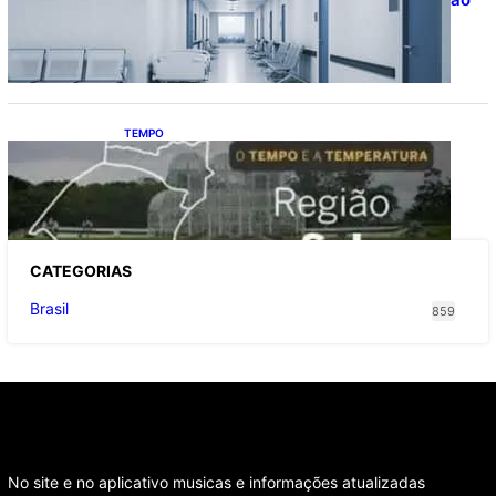
na saúde com universalização do
saneamento, aponta estudo
TEMPO
O TEMPO E A TEMPERATURA: Sul terá
chuva, frio e possibilidade de trovoadas
neste domingo (9)
CATEGOR
IAS
Brasil
859
No site e no aplicativo musicas e informações atualizadas