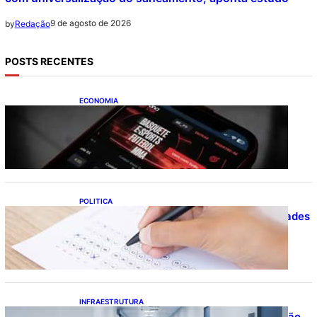
9 de agosto de 2026
by
Redação
POSTS RECENTES
ECONOMIA
Brasileiros tiveram prejuízo de R$ 62,5
bilhões com bets em 2025
POLITICA
Concursos públicos oferecem oportunidades
mesmo durante o calendário eleitoral
INFRAESTRUTURA
Bahia pode economizar mais de R$ 1 bilhão