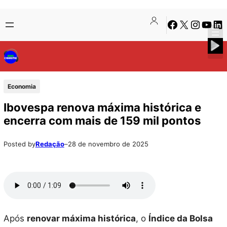
Pular
Skip
Facebook
X
Instagra
Youtu
Lin
para
to
o
content
conteúdo
Economia
Ibovespa renova máxima histórica e
encerra com mais de 159 mil pontos
Posted by
Redação
–
28 de novembro de 2025
Após
renovar máxima histórica
, o
Índice da Bolsa