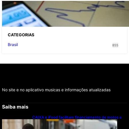
TCU lista mais de 6 mil responsáveis com
contas irregulares; Nordeste e Sudeste
concentram maioria dos nomes
CATEGOR
IAS
Brasil
855
No site e no aplicativo musicas e informações atualizadas
Saiba mais
CAIXA e iFood facilitam financiamento de motos e
bicicletas elétricas para entregadores