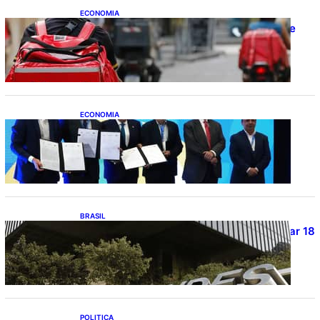
ECONOMIA
CAIXA e iFood facilitam financiamento de
motos e bicicletas elétricas para
entregadores
ECONOMIA
ApexBrasil participa de convênio para
investimento de R$ 2,63 milhões em
exportações de cachaça
BRASIL
Projetos de saneamento podem beneficiar 18
milhões de brasileiros
POLITICA