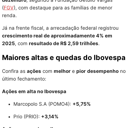
dezembro
, segundo a Fundação Getulio Vargas
(
FGV
), com destaque para as famílias de menor
renda.
Já na frente fiscal, a arrecadação federal registrou
crescimento real de aproximadamente 4% em
2025
, com
resultado de R$ 2,59 trilhões
.
Maiores altas e quedas do Ibovespa
Confira as
ações
com
melhor
e
pior
desempenho
no
último fechamento:
Ações em alta no Ibovespa
Marcopolo S.A (POMO4):
+5,75%
Prio (PRIO):
+3,14%