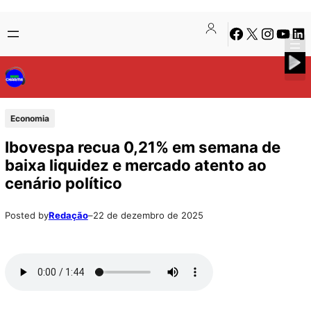
Pular
Skip
Facebook
X
Instagra
Youtu
Lin
para
to
o
content
conteúdo
Economia
Ibovespa recua 0,21% em semana de
baixa liquidez e mercado atento ao
cenário político
Posted by
Redação
–
22 de dezembro de 2025