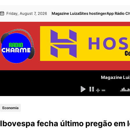
Pular
Skip
Friday, August 7, 2026
Magazine Luiza
Sites hostinger
App Rádio C
para
to
o
content
conteúdo
Magazine Lui
Economia
Ibovespa fecha último pregão em 