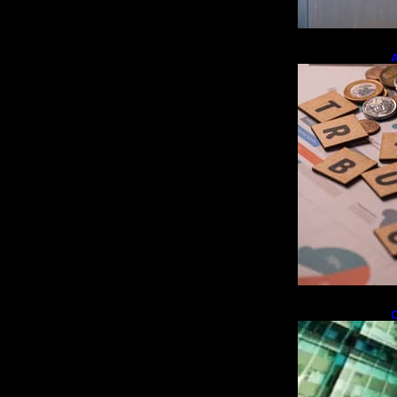
A
e
r
O
i
f