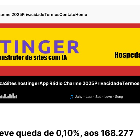
harme 2025
Privacidade
Termos
Contato
Home
za
Sites hostinger
App Rádio Charme 2025
Privacidade
Termos
leve queda de 0,10%, aos 168.277