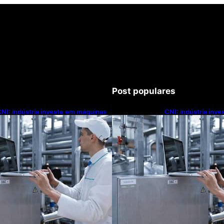
Post populares
NI: indústria investe em máquinas
CNI: indústria inv
novas, mas modernização
novas, mas moder
ecnológica avança lentamente
tecnológica avanç