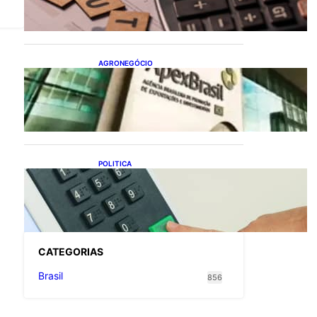
flexibiliza regras da
Reforma Tributária
AGRONEGÓCIO
Outlook Agro Brasil:
planejamento e inovação
pautam debates sobre
futuro do agronegócio
POLITICA
Viracasacas? Em 2022, 259
municípios votaram mais
em Lula no 1º turno e em
Jair no 2º
CATEGOR
IAS
Brasil
856