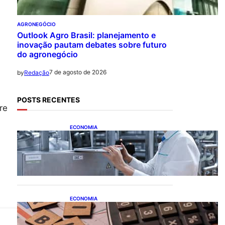
AGRONEGÓCIO
Outlook Agro Brasil: planejamento e
inovação pautam debates sobre futuro
do agronegócio
7 de agosto de 2026
by
Redação
POSTS RECENTES
re
ECONOMIA
CNI: indústria investe em
máquinas novas, mas
modernização tecnológica
avança lentamente
ECONOMIA
Após pedido de entidades
empresariais, Receita