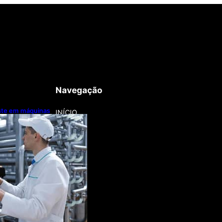
Navegação
este em máquinas
INÍCIO
nização
a lentamente