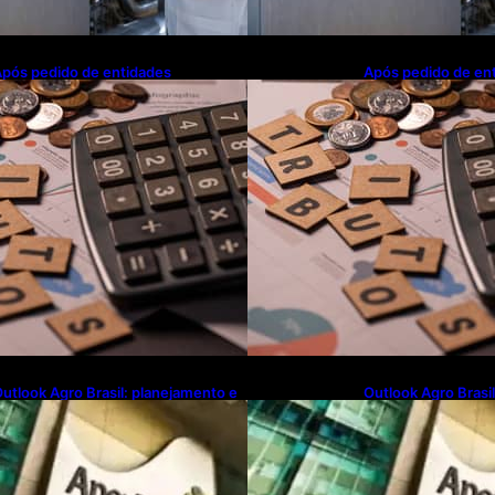
pós pedido de entidades
Após pedido de en
mpresariais, Receita flexibiliza
empresariais, Receit
egras da Reforma Tributária
regras da Reforma 
utlook Agro Brasil: planejamento e
Outlook Agro Brasi
novação pautam debates sobre
inovação pautam d
uturo do agronegócio
futuro do agroneg