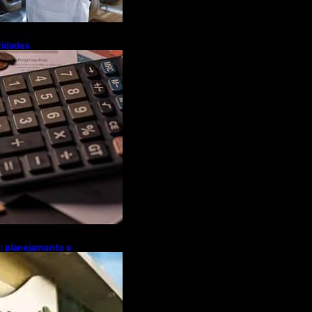
tidades
a flexibiliza
Tributária
l: planejamento e
ebates sobre
ócio