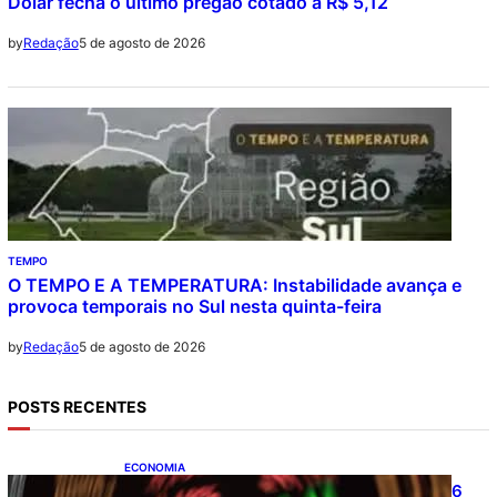
Dólar fecha o último pregão cotado a R$ 5,12
5 de agosto de 2026
by
Redação
TEMPO
O TEMPO E A TEMPERATURA: Instabilidade avança e
provoca temporais no Sul nesta quinta-feira
5 de agosto de 2026
by
Redação
POSTS RECENTES
ECONOMIA
Ibovespa fecha último pregão aos 177.726