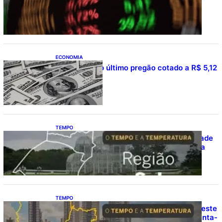
pontos
ECONOMIA
Dólar fecha o último pregão cotado a R$ 5,12
TEMPO
O TEMPO E A TEMPERATURA: Instabilidade
avança e provoca temporais no Sul nesta
quinta-feira
TEMPO
O TEMPO E A TEMPERATURA: Centro-Oeste
terá calor e temporais isolados nesta quinta-