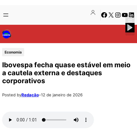
Pular
Skip
Facebook
X
Instagra
Youtu
Lin
para
to
o
content
conteúdo
Economia
Ibovespa fecha quase estável em meio
a cautela externa e destaques
corporativos
Posted by
Redação
–
12 de janeiro de 2026