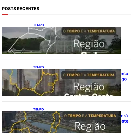
POSTS RECENTES
TEMPO
O TEMPO E A TEMPERATURA: Sul terá
chuva, frio e possibilidade de trovoadas
neste domingo (9)
TEMPO
O TEMPO E A TEMPERATURA: calor intenso
predomina no Centro-Oeste neste domingo
(9)
TEMPO
O TEMPO E A TEMPERATURA: Sudeste terá
calor e possibilidade de chuva isolada neste
domingo (9)