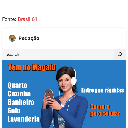
Fonte:
Brasil 61
Redação
S
e
a
r
c
h