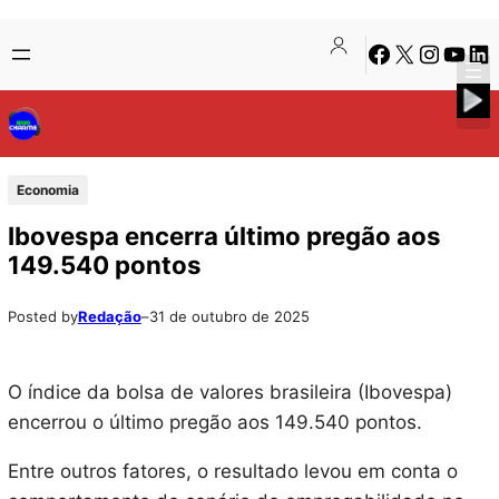
Pular
Skip
Facebook
X
Instagra
Youtu
Lin
para
to
o
content
conteúdo
Economia
Ibovespa encerra último pregão aos
149.540 pontos
Posted by
Redação
–
31 de outubro de 2025
O índice da bolsa de valores brasileira (Ibovespa)
encerrou o último pregão aos 149.540 pontos.
Entre outros fatores, o resultado levou em conta o