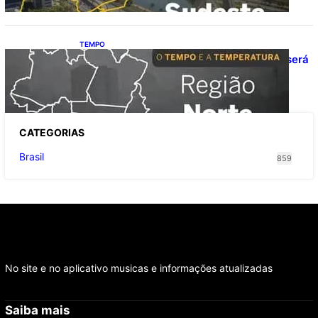
TEMPO
O TEMPO E A TEMPERATURA: domingo será
de pancadas de chuva entre Amazonas,
Acre e Roraima
CATEGOR
IAS
Brasil
859
No site e no aplicativo musicas e informações atualizadas
Saiba mais