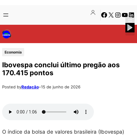
Pular
Skip
Facebook
X
Instagra
Youtu
Lin
para
to
o
content
conteúdo
Economia
Ibovespa conclui último pregão aos
170.415 pontos
Posted by
Redação
–
15 de junho de 2026
O índice da bolsa de valores brasileira (Ibovespa)