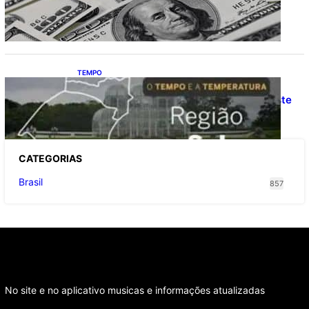
5,08
TEMPO
O TEMPO E A TEMPERATURA: Confira a
previsão do tempo para a Região Sul neste
sábado (8)
CATEGOR
IAS
Brasil
857
No site e no aplicativo musicas e informações atualizadas