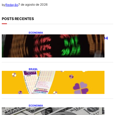
7 de agosto de 2026
by
Redação
POSTS RECENTES
ECONOMIA
Ibovespa fecha último pregão aos 172.494
pontos
BRASIL
Resultado da lotofácil 3756: sorteio de
sexta-feira (07/08/2026)
ECONOMIA
Dólar fecha o último pregão cotado a R$