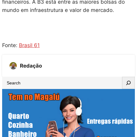
financeiros. A B3 está entre as maiores bolsas do
mundo em infraestrutura e valor de mercado.
Fonte:
Brasil 61
Redação
S
e
a
r
c
h