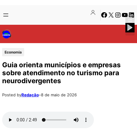
Pular
Skip
Facebook
X
Instagra
Youtu
Lin
para
to
o
content
conteúdo
Economia
Guia orienta municípios e empresas
sobre atendimento no turismo para
neurodivergentes
Posted by
Redação
–
8 de maio de 2026