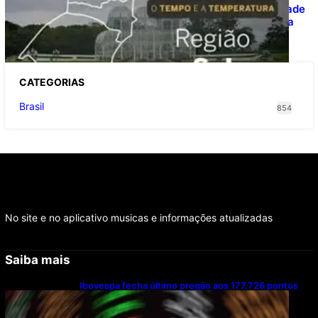
O TEMPO E A TEMPERATURA: Instabilidade
avança e provoca temporais no Sul nesta
quinta-feira
CATEGOR
IAS
Brasil
854
No site e no aplicativo musicas e informações atualizadas
Saiba mais
Ibovespa fecha último pregão aos 177.726 pontos