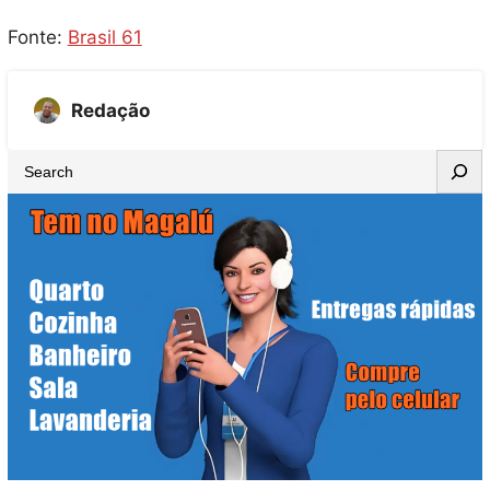
Fonte:
Brasil 61
Redação
S
e
a
r
c
h