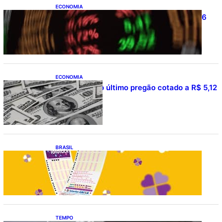
ECONOMIA
Ibovespa fecha último pregão aos 177.726
pontos
ECONOMIA
Dólar fecha o último pregão cotado a R$ 5,12
BRASIL
Resultado da lotofácil 3754: sorteio de
quarta-feira (05/08/2026)
TEMPO