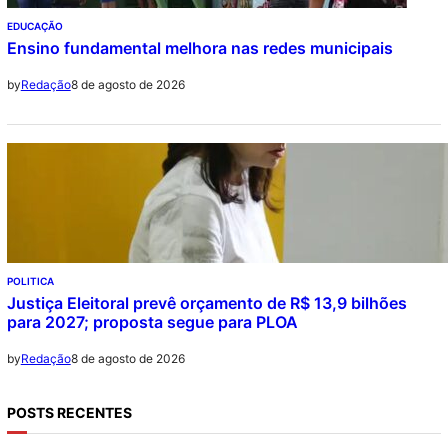
EDUCAÇÃO
Ensino fundamental melhora nas redes municipais
8 de agosto de 2026
by
Redação
POLITICA
Justiça Eleitoral prevê orçamento de R$ 13,9 bilhões
para 2027; proposta segue para PLOA
8 de agosto de 2026
by
Redação
POSTS RECENTES