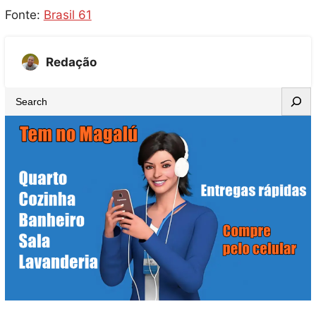
Fonte:
Brasil 61
Redação
S
e
a
r
c
h