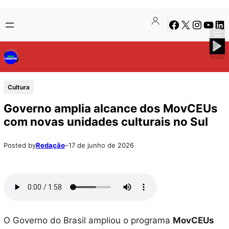
Pular
Skip
Facebook
X
Instagra
Youtu
Lin
para
to
o
content
conteúdo
Cultura
Governo amplia alcance dos MovCEUs
com novas unidades culturais no Sul
Posted by
Redação
–
17 de junho de 2026
O Governo do Brasil ampliou o programa
MovCEUs