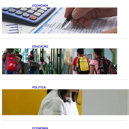
ECONOMIA
Busca dos brasileiros por crédito cresce
16,5%; Mato Grosso lidera ranking entre
estados
EDUCAÇÃO
Ensino fundamental melhora nas redes
municipais
POLITICA
Justiça Eleitoral prevê orçamento de R$ 13,9
bilhões para 2027; proposta segue para
PLOA
ECONOMIA