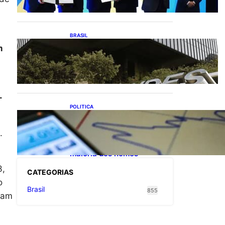
exportações de cachaça
BRASIL
Projetos de saneamento
m
podem beneficiar 18
milhões de brasileiros
–
POLITICA
TCU lista mais de 6 mil
responsáveis com contas
.
irregulares; Nordeste e
Sudeste concentram
maioria dos nomes
3,
CATEGOR
IAS
o
Brasil
855
ntam