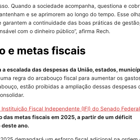
esso. Quando a sociedade acompanha, questiona e cobr
e mantenham e se aprimorem ao longo do tempo. Esse olh
e garantem a continuidade das boas práticas de gestão
onsável com o dinheiro público”, afirma Rech.
o e metas fiscais
rça a escalada das despesas da União, estados, municí
 uma regra do arcabouço fiscal para aumentar os gasto
cabouço, estão proibidas a ampliação dessas despesas 
onsolidar.
nstituição Fiscal Independente (IFI) do Senado Federal
 das metas fiscais em 2025, a partir de um déficit
 deste ano.
O 2025 demandará um esforço fiscal adicional na ordem