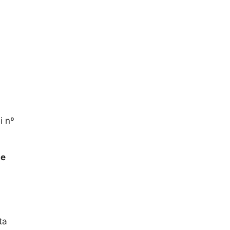
i nº
se
ta