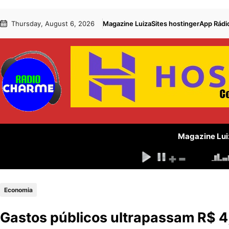
Pular
Skip
Thursday, August 6, 2026
Magazine Luiza
Sites hostinger
App Rádi
para
to
o
content
conteúdo
Magazine Lui
Economia
Gastos públicos ultrapassam R$ 4,