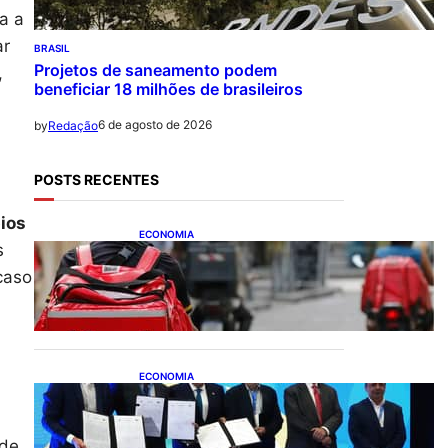
a a
ar
BRASIL
Projetos de saneamento podem
,
beneficiar 18 milhões de brasileiros
6 de agosto de 2026
by
Redação
POSTS RECENTES
pios
ECONOMIA
s
CAIXA e iFood facilitam
financiamento de motos e
caso
bicicletas elétricas para
entregadores
ECONOMIA
ApexBrasil participa de
convênio para investimento
de R$ 2,63 milhões em
 de