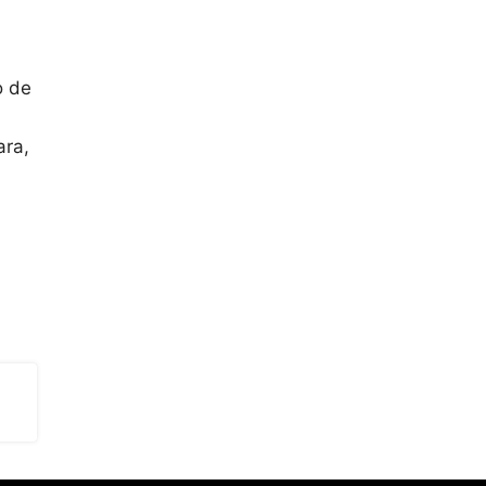
o de
ara,