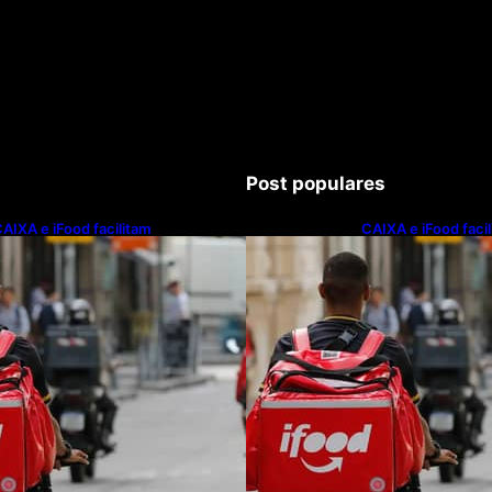
Post populares
AIXA e iFood facilitam
CAIXA e iFood faci
inanciamento de motos e bicicletas
financiamento de m
létricas para entregadores
elétricas para ent