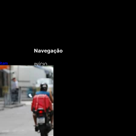
Navegação
litam
INÍCIO
otos e bicicletas
regadores