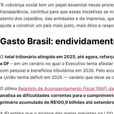
“A cobrança social tem um papel essencial nesse proc
transparência, contribui para que essas iniciativas s
atento dos cidadãos, das entidades e da imprensa, qu
ajuda a construir um país mais justo, mais ético e resp
Gasto Brasil: endividament
O
total trilionário atingido em 2025, até agora, refo
e DF
– em um cenário no qual o Executivo tenta afastar
com pessoal e benefícios tributários em 2026. Pelo ar
a União tenha déficit em 2025 — cenário que deve se c
O último
Relatório de Acompanhamento Fiscal (RAF) da I
analisa as dificuldades correntes para o cumprimento
primário acumulado de R$100,9 bilhões até setembro
A IFI estima que o alcance das metas previstas na LD