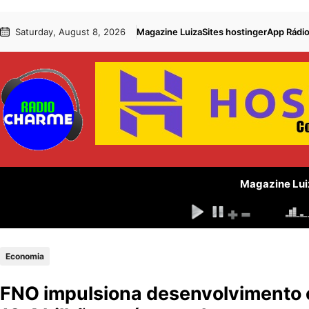
Pular
Skip
Saturday, August 8, 2026
Magazine Luiza
Sites hostinger
App Rádi
para
to
o
content
conteúdo
Magazine Lui
Economia
FNO impulsiona desenvolvimento e