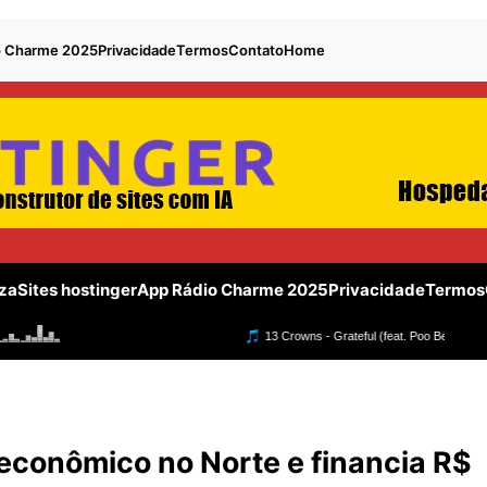
o Charme 2025
Privacidade
Termos
Contato
Home
za
Sites hostinger
App Rádio Charme 2025
Privacidade
Termos
conômico no Norte e financia R$