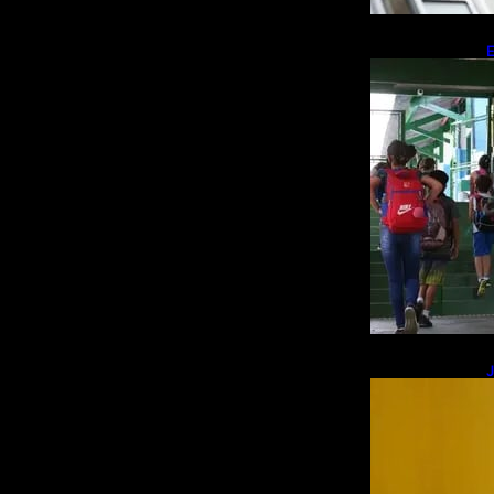
E
r
J
R
s