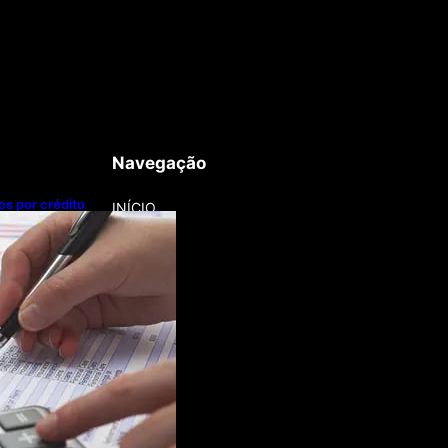
Navegação
os por crédito
INÍCIO
 Grosso lidera
dos