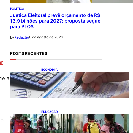
POLITICA
Justiça Eleitoral prevê orçamento de R$
13,9 bilhões para 2027; proposta segue
para PLOA
8 de agosto de 2026
by
Redação
POSTS RECENTES
ar
a
ECONOMIA
Busca dos brasileiros por
de a
crédito cresce 16,5%; Mato
Grosso lidera ranking entre
estados
EDUCAÇÃO
Ensino fundamental
ão
melhora nas redes
municipais