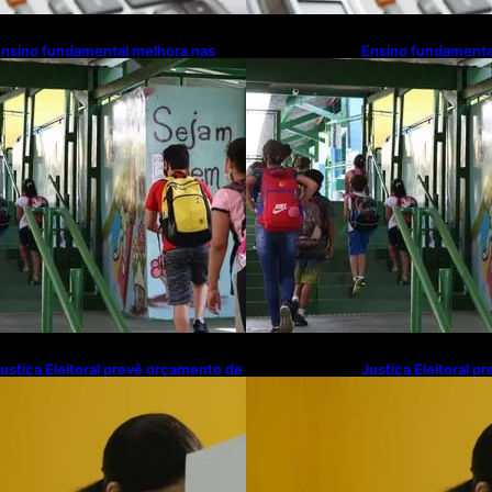
nsino fundamental melhora nas
Ensino fundamenta
edes municipais
redes municipais
ustiça Eleitoral prevê orçamento de
Justiça Eleitoral 
$ 13,9 bilhões para 2027; proposta
R$ 13,9 bilhões pa
egue para PLOA
segue para PLOA