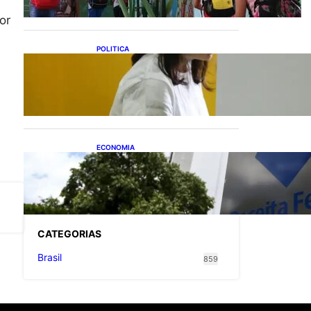
or
POLITICA
Justiça Eleitoral prevê
orçamento de R$ 13,9
bilhões para 2027; proposta
segue para PLOA
ECONOMIA
Receita Federal: novo
cronograma da reforma
tributária amplia prazo para
o Simples Nacional
CATEGOR
IAS
Brasil
859