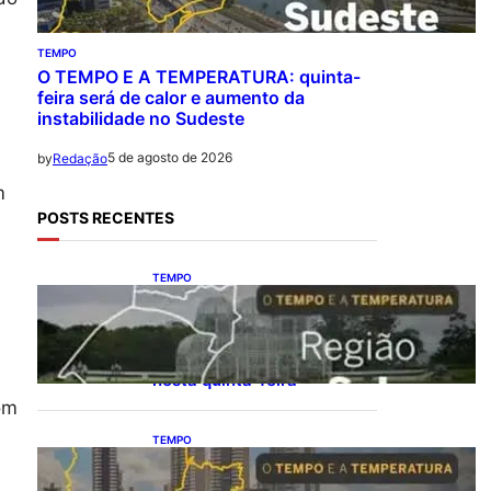
TEMPO
O TEMPO E A TEMPERATURA: quinta-
feira será de calor e aumento da
instabilidade no Sudeste
5 de agosto de 2026
by
Redação
m
POSTS RECENTES
TEMPO
O TEMPO E A
TEMPERATURA:
Instabilidade avança e
provoca temporais no Sul
nesta quinta-feira
om
TEMPO
O TEMPO E A
TEMPERATURA: Centro-