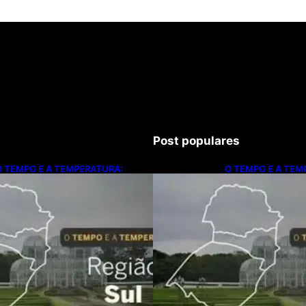
Post populares
O TEMPO E A TEMPERATURA:
O TEMPO E A TEM
nstabilidade avança e provoca
Instabilidade avan
emporais no Sul nesta quinta-feira
temporais no Sul ne