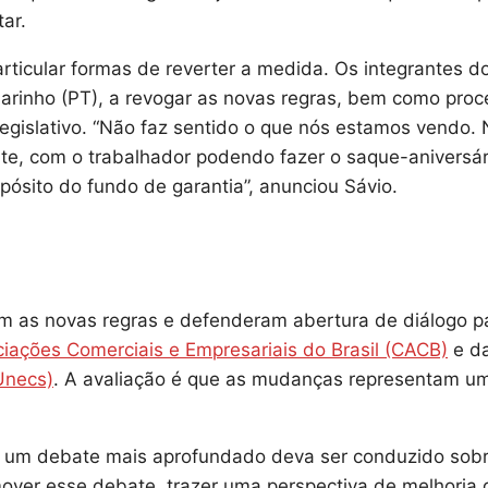
ar.
articular formas de reverter a medida. Os integrantes d
arinho (PT), a revogar as novas regras, bem como proc
egislativo. “Não faz sentido o que nós estamos vendo.
nte, com o trabalhador podendo fazer o saque-aniversár
ósito do fundo de garantia”, anunciou Sávio.
 as novas regras e defenderam abertura de diálogo p
ações Comerciais e Empresariais do Brasil (CACB)
e d
Unecs)
. A avaliação é que as mudanças representam u
e um debate mais aprofundado deva ser conduzido sob
mover esse debate, trazer uma perspectiva de melhoria 