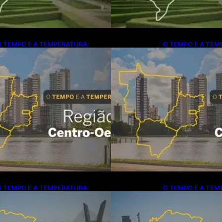
O TEMPO E A TEMPERATURA:
O TEMPO E A TEM
entro-Oeste terá calor e temporais
Centro-Oeste terá 
solados nesta quinta-feira
isolados nesta quin
O TEMPO E A TEMPERATURA:
O TEMPO E A TEM
uinta-feira será de calor e aumento
quinta-feira será 
a instabilidade no Sudeste
da instabilidade n