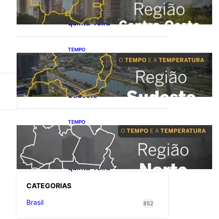
Oeste terá calor e
temporais isolados nesta
quinta-feira
TEMPO
O TEMPO E A
TEMPERATURA: quinta-
feira será de calor e
aumento da instabilidade no
Sudeste
TEMPO
O TEMPO E A
TEMPERATURA: Chuva
segue concentrada no
extremo norte do país nesta
quinta-feira
CATEGOR
IAS
Brasil
852