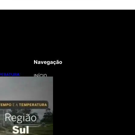
Navegação
PERATURA:
INÍCIO
ça e provoca
sta quinta-feira