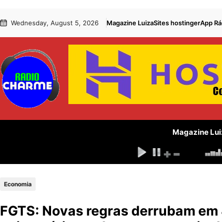
Pular
Skip
Wednesday, August 5, 2026
Magazine Luiza
Sites hostinger
App Rá
para
to
o
content
conteúdo
Magazine Lui
Economia
FGTS: Novas regras derrubam em