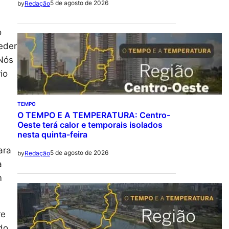
5 de agosto de 2026
by
Redação
o
eder
 Nós
io
TEMPO
O TEMPO E A TEMPERATURA: Centro-
Oeste terá calor e temporais isolados
nesta quinta-feira
ara
5 de agosto de 2026
by
Redação
a
m
re
do