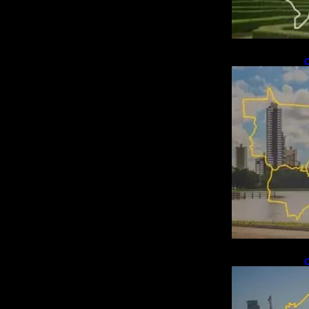
C
i
q
d