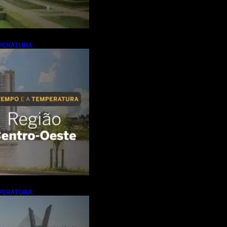
PERATURA:
calor e temporais
ta-feira
PERATURA:
de calor e aumento
o Sudeste