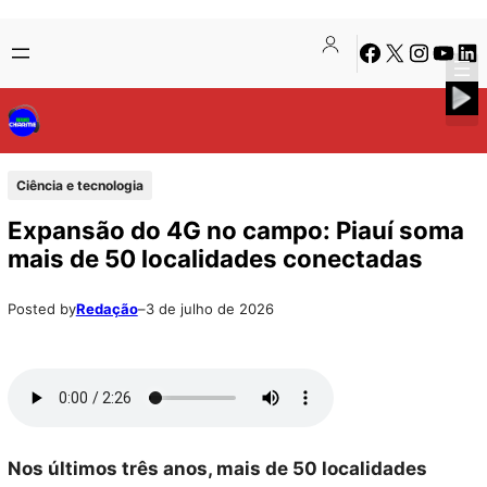
Pular
Skip
Facebook
X
Instagra
Youtu
Lin
para
to
o
content
conteúdo
Ciência e tecnologia
Expansão do 4G no campo: Piauí soma
mais de 50 localidades conectadas
Posted by
Redação
–
3 de julho de 2026
Nos últimos três anos, mais de 50 localidades