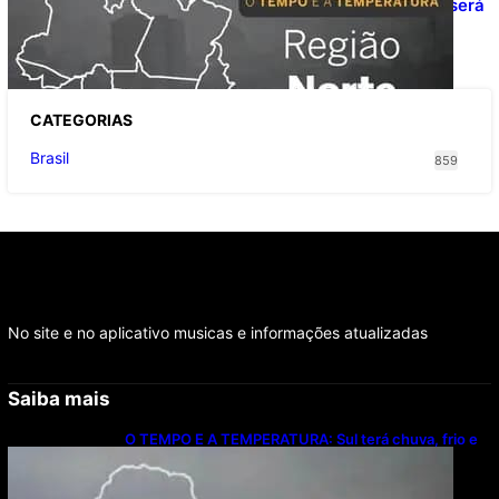
O TEMPO E A TEMPERATURA: domingo será
de pancadas de chuva entre Amazonas,
Acre e Roraima
CATEGOR
IAS
Brasil
859
No site e no aplicativo musicas e informações atualizadas
Saiba mais
O TEMPO E A TEMPERATURA: Sul terá chuva, frio e
possibilidade de trovoadas neste domingo (9)