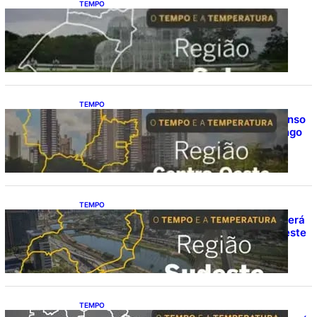
TEMPO
O TEMPO E A TEMPERATURA: Sul terá
chuva, frio e possibilidade de trovoadas
neste domingo (9)
TEMPO
O TEMPO E A TEMPERATURA: calor intenso
predomina no Centro-Oeste neste domingo
(9)
TEMPO
O TEMPO E A TEMPERATURA: Sudeste terá
calor e possibilidade de chuva isolada neste
domingo (9)
TEMPO