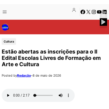
Pular
Skip
Facebook
X
Instagra
Youtu
Lin
para
to
o
content
conteúdo
Cultura
Estão abertas as inscrições para o II
Edital Escolas Livres de Formação em
Arte e Cultura
Posted by
Redação
–
8 de maio de 2026