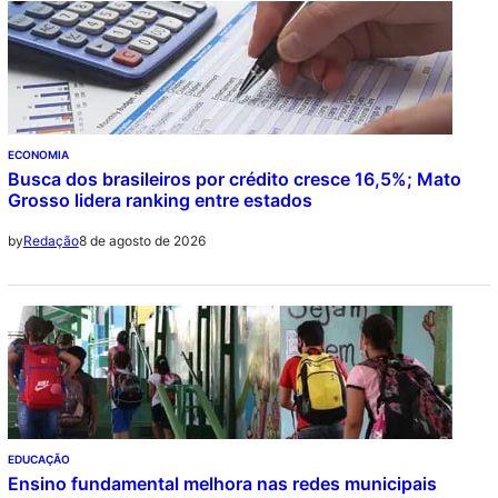
ECONOMIA
Busca dos brasileiros por crédito cresce 16,5%; Mato
Grosso lidera ranking entre estados
8 de agosto de 2026
by
Redação
EDUCAÇÃO
Ensino fundamental melhora nas redes municipais