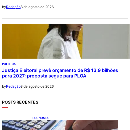
8 de agosto de 2026
by
Redação
POLITICA
Justiça Eleitoral prevê orçamento de R$ 13,9 bilhões
para 2027; proposta segue para PLOA
8 de agosto de 2026
by
Redação
POSTS RECENTES
ECONOMIA
Busca dos brasileiros por crédito cresce
16,5%; Mato Grosso lidera ranking entre