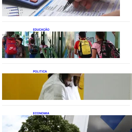
estados
EDUCAÇÃO
Ensino fundamental melhora nas redes
municipais
POLITICA
Justiça Eleitoral prevê orçamento de R$ 13,9
bilhões para 2027; proposta segue para
PLOA
ECONOMIA
Receita Federal: novo cronograma da
reforma tributária amplia prazo para o
Simples Nacional