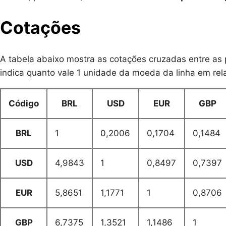
Cotações
A tabela abaixo mostra as cotações cruzadas entre as p
indica quanto vale 1 unidade da moeda da linha em re
Código
BRL
USD
EUR
GBP
BRL
1
0,2006
0,1704
0,1484
USD
4,9843
1
0,8497
0,7397
EUR
5,8651
1,1771
1
0,8706
GBP
6,7375
1,3521
1,1486
1