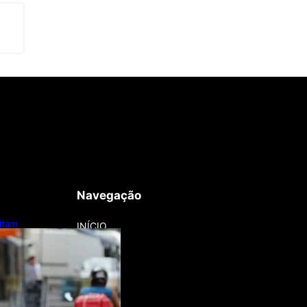
Navegação
litam
INÍCIO
otos e bicicletas
regadores