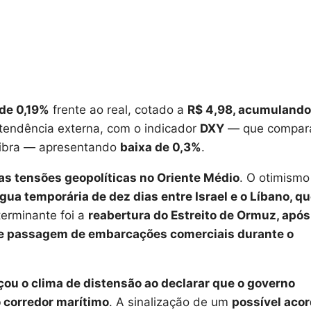
de 0,19%
frente ao real, cotado a
R$ 4,98, acumulando
tendência externa, com o indicador
DXY
— que compar
 libra — apresentando
baixa de 0,3%
.
nas tensões geopolíticas no Oriente Médio
. O otimismo
ua temporária de dez dias entre Israel e o Líbano, q
terminante foi a
reabertura do Estreito de Ormuz, após
livre passagem de embarcações comerciais durante o
çou o clima de distensão ao declarar que o governo
o corredor marítimo
. A sinalização de um
possível aco