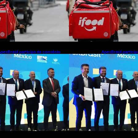
pexBrasil participa de convênio
ApexBrasil partici
ara investimento de R$ 2,63
para investimento 
ilhões em exportações de cachaça
milhões em export