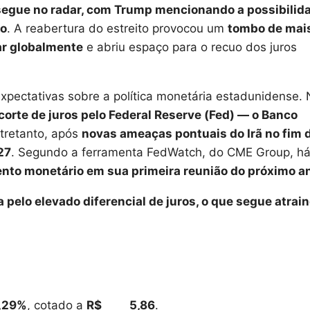
segue no radar, com Trump mencionando a possibilid
do
. A reabertura do estreito provocou um
tombo de mai
ar globalmente
e abriu espaço para o recuo dos juros
xpectativas sobre a política monetária estadunidense.
corte de juros pelo Federal Reserve (Fed) — o Banco
ntretanto, após
novas ameaças pontuais do Irã no fim 
27
. Segundo a ferramenta FedWatch, do CME Group, h
ento monetário em sua primeira reunião do próximo a
 pelo elevado diferencial de juros, o que segue atrai
0,29%
, cotado a
R$ 5,86
.