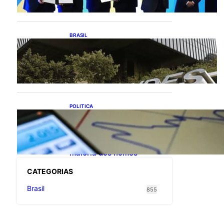
exportações de cachaça
BRASIL
Projetos de saneamento
podem beneficiar 18
milhões de brasileiros
POLITICA
TCU lista mais de 6 mil
responsáveis com contas
irregulares; Nordeste e
Sudeste concentram
maioria dos nomes
CATEGOR
IAS
Brasil
855