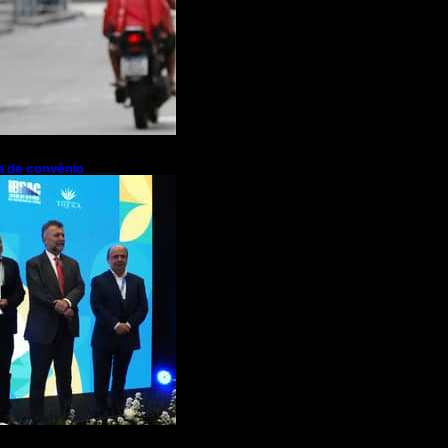
pa de convênio
de R$ 2,63
ações de cachaça