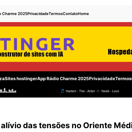
o Charme 2025
Privacidade
Termos
Contato
Home
za
Sites hostinger
App Rádio Charme 2025
Privacidade
Termos
lívio das tensões no Oriente Méd