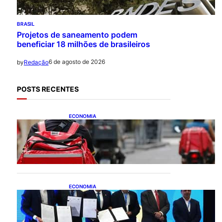
BRASIL
Projetos de saneamento podem
beneficiar 18 milhões de brasileiros
6 de agosto de 2026
by
Redação
POSTS RECENTES
ECONOMIA
CAIXA e iFood facilitam
financiamento de motos e
bicicletas elétricas para
entregadores
ECONOMIA
ApexBrasil participa de
convênio para investimento
de R$ 2,63 milhões em