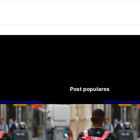
Post populares
AIXA e iFood facilitam
CAIXA e iFood faci
inanciamento de motos e bicicletas
financiamento de m
létricas para entregadores
elétricas para ent