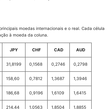
rincipais moedas internacionais e o real. Cada célula
lação à moeda da coluna.
JPY
CHF
CAD
AUD
31,8199
0,1568
0,2746
0,2798
158,60
0,7812
1,3687
1,3946
186,68
0,9196
1,6109
1,6415
214,44
1,0563
1,8504
1,8855