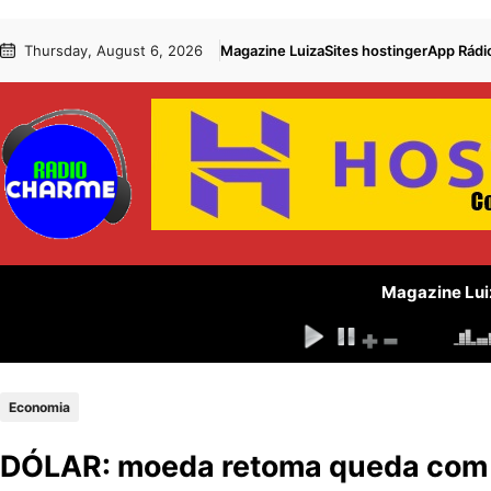
Pular
Skip
Thursday, August 6, 2026
Magazine Luiza
Sites hostinger
App Rádi
para
to
o
content
conteúdo
Magazine Lui
Economia
DÓLAR: moeda retoma queda com a