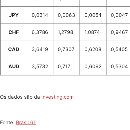
JPY
0,0314
0,0063
0,0054
0,0047
CHF
6,3786
1,2798
1,0874
0,9467
CAD
3,6419
0,7307
0,6208
0,5405
AUD
3,5732
0,7171
0,6092
0,5304
Os dados são da
Investing.com
Fonte:
Brasil 61