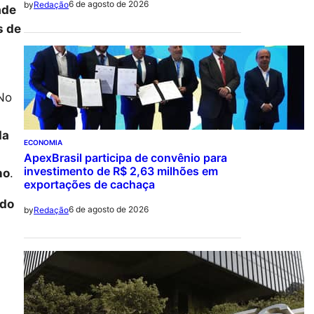
6 de agosto de 2026
by
Redação
ade
s de
 No
da
ECONOMIA
á
ApexBrasil participa de convênio para
investimento de R$ 2,63 milhões em
no
.
exportações de cachaça
ndo
6 de agosto de 2026
by
Redação