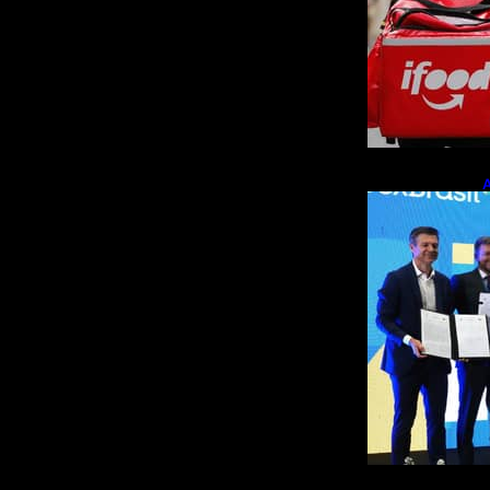
A
p
m