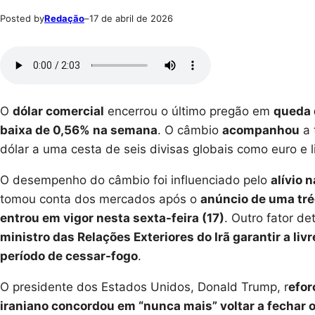
Posted by
Redação
–
17 de abril de 2026
O
dólar comercial
encerrou o último pregão em
queda 
baixa de 0,56% na semana
. O câmbio
acompanhou
a 
dólar a uma cesta de seis divisas globais como euro e
O desempenho do câmbio foi influenciado pelo
alívio 
tomou conta dos mercados após o
anúncio de uma trég
entrou em vigor nesta sexta-feira (17)
. Outro fator de
ministro das Relações Exteriores do Irã garantir a 
período de cessar-fogo
.
O presidente dos Estados Unidos, Donald Trump, r
efor
iraniano concordou em “nunca mais” voltar a fechar 