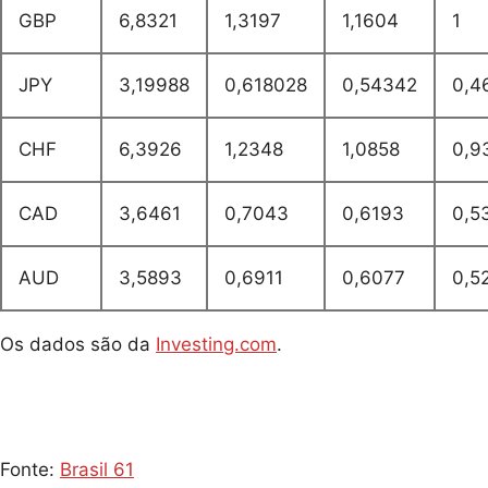
GBP
6,8321
1,3197
1,1604
1
JPY
3,19988
0,618028
0,54342
0,4
CHF
6,3926
1,2348
1,0858
0,9
CAD
3,6461
0,7043
0,6193
0,5
AUD
3,5893
0,6911
0,6077
0,5
Os dados são da
Investing.com
.
Fonte:
Brasil 61