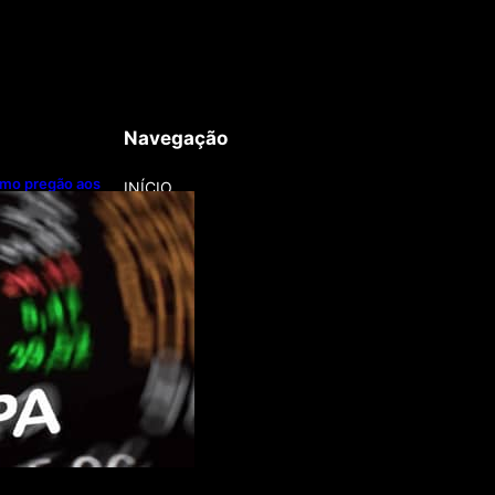
Navegação
imo pregão aos
INÍCIO