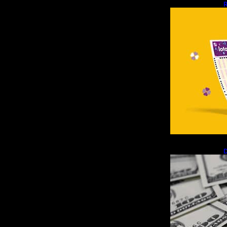
R
d
D
R