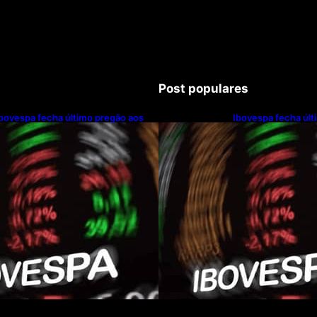
Post populares
bovespa fecha último pregão aos
Ibovespa fecha últ
172.494 pontos
172.494 pontos