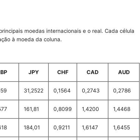
rincipais moedas internacionais e o real. Cada célula
lação à moeda da coluna.
BP
JPY
CHF
CAD
AUD
459
31,2522
0,1564
0,2743
0,2786
577
161,81
0,8099
1,4200
1,4468
618
184,01
0,9211
1,6147
1,6455