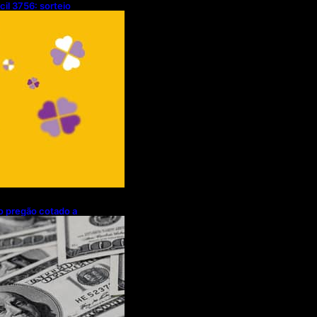
cil 3756: sorteio
/08/2026)
mo pregão cotado a