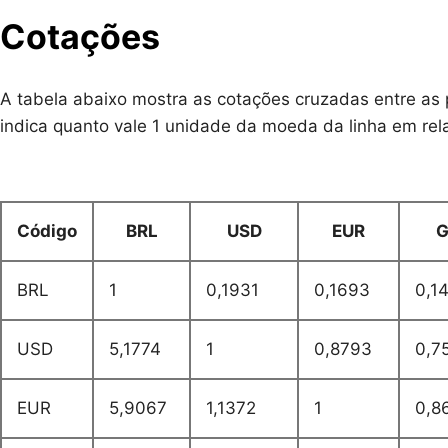
Cotações
A tabela abaixo mostra as cotações cruzadas entre as p
indica quanto vale 1 unidade da moeda da linha em re
Código
BRL
USD
EUR
G
BRL
1
0,1931
0,1693
0,1
USD
5,1774
1
0,8793
0,7
EUR
5,9067
1,1372
1
0,8