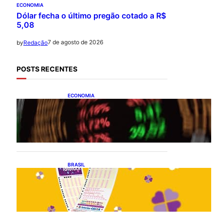
ECONOMIA
Dólar fecha o último pregão cotado a R$
5,08
7 de agosto de 2026
by
Redação
POSTS RECENTES
ECONOMIA
Ibovespa fecha último
pregão aos 172.494 pontos
BRASIL
Resultado da lotofácil 3756:
sorteio de sexta-feira
(07/08/2026)