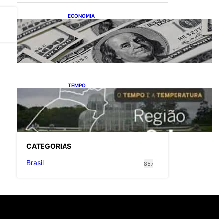
ECONOMIA
Dólar fecha o último pregão
cotado a R$ 5,08
TEMPO
O TEMPO E A
TEMPERATURA: Confira a
previsão do tempo para a
Região Sul neste sábado (8)
CATEGOR
IAS
Brasil
857