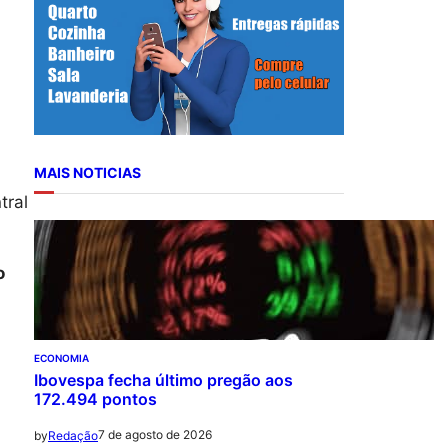
r
c
h
MAIS NOTICIAS
tral
o
ECONOMIA
Ibovespa fecha último pregão aos
172.494 pontos
7 de agosto de 2026
by
Redação