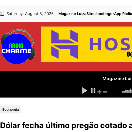
Pular
Skip
Saturday, August 8, 2026
Magazine Luiza
Sites hostinger
App Rádi
para
to
o
content
conteúdo
Magazine Lui
Economia
Dólar fecha último pregão cotado 