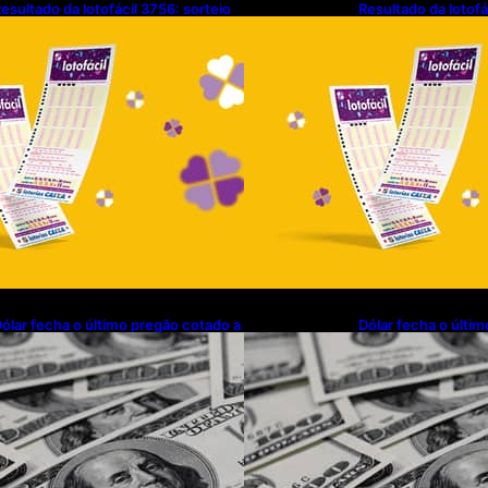
esultado da lotofácil 3756: sorteio
Resultado da lotofá
e sexta-feira (07/08/2026)
de sexta-feira (07
ólar fecha o último pregão cotado a
Dólar fecha o últi
$ 5,08
R$ 5,08