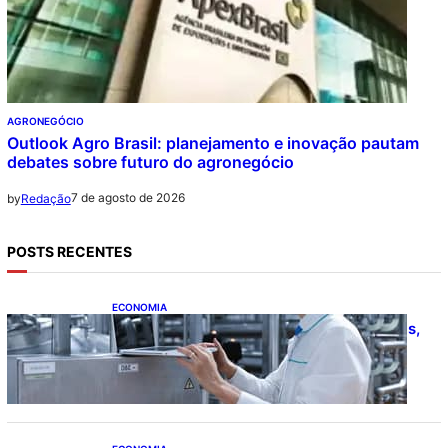
AGRONEGÓCIO
Outlook Agro Brasil: planejamento e inovação pautam
debates sobre futuro do agronegócio
7 de agosto de 2026
by
Redação
POSTS RECENTES
ECONOMIA
CNI: indústria investe em máquinas novas,
mas modernização tecnológica avança
lentamente