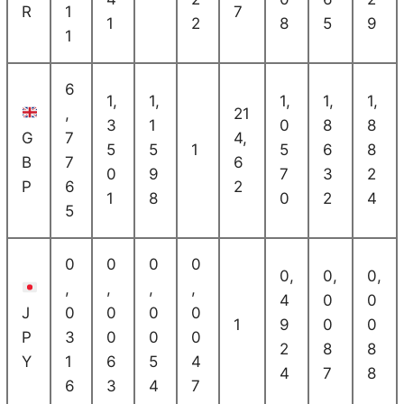
R
1
7
1
2
8
5
9
1
6
1,
1,
1,
1,
1,
,
21
3
1
0
8
8
G
7
4,
5
5
1
5
6
8
B
7
6
0
9
7
3
2
P
6
2
1
8
0
2
4
5
0
0
0
0
0,
0,
0,
,
,
,
,
4
0
0
J
0
0
0
0
1
9
0
0
P
3
0
0
0
2
8
8
Y
1
6
5
4
4
7
8
6
3
4
7