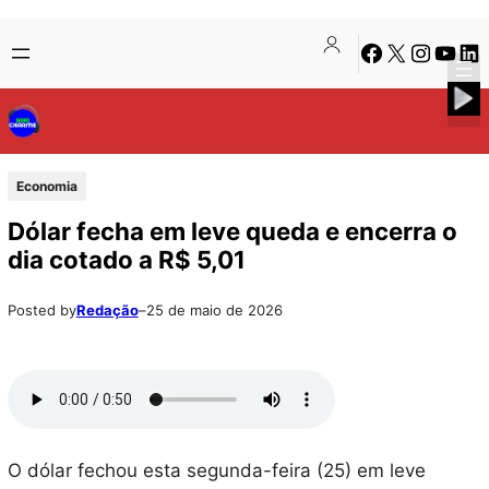
Pular
Skip
Facebook
X
Instagra
Youtu
Lin
para
to
o
content
conteúdo
Economia
Dólar fecha em leve queda e encerra o
dia cotado a R$ 5,01
Posted by
Redação
–
25 de maio de 2026
O dólar fechou esta segunda-feira (25) em leve