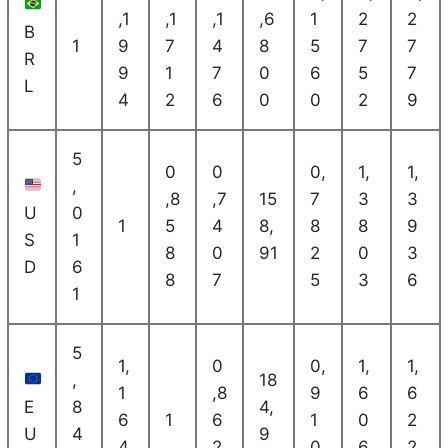
,1
,1
,1
,6
1
2
2
B
1
9
7
4
8
5
7
7
R
9
1
7
0
6
5
7
L
4
2
6
0
0
2
9
5
0
0
0,
1,
1,
,
,8
,7
15
7
3
3
U
0
1
5
4
8,
8
8
9
S
1
8
0
91
2
0
3
D
6
8
7
5
3
6
1
5
1,
0
0,
1,
1,
,
18
1
,8
9
6
6
E
8
4,
6
1
6
1
0
2
U
4
9
4
2
0
6
2