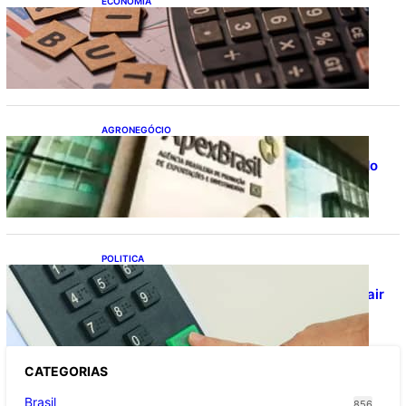
ECONOMIA
Após pedido de entidades empresariais,
Receita flexibiliza regras da Reforma
Tributária
AGRONEGÓCIO
Outlook Agro Brasil: planejamento e
inovação pautam debates sobre futuro do
agronegócio
POLITICA
Viracasacas? Em 2022, 259 municípios
votaram mais em Lula no 1º turno e em Jair
no 2º
CATEGOR
IAS
Brasil
856