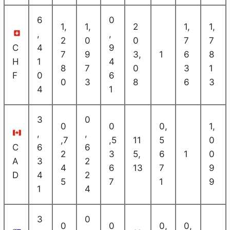
6
0
1,
1,
2
1,
1,
,
,
2
0
0
7
7
C
4
9
7
9
3,
1
6
8
H
1
4
8
7
0
3
1
F
0
6
0
3
8
6
3
4
1
3
0
0
0
0,
1,
,
,
,7
,5
11
5
0
C
6
6
2
3
5,
6
1
0
A
3
2
4
6
13
7
9
D
4
2
5
7
1
9
1
4
3
0
0
0
0,
0,