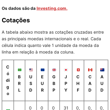
Os dados são da
Investing.com.
Cotações
A tabela abaixo mostra as cotações cruzadas entre
as principais moedas internacionais e o real. Cada
célula indica quanto vale 1 unidade da moeda da
linha em relação à moeda da coluna.
C
ó
B
U
E
G
J
C
C
A
di
R
S
U
B
P
H
A
U
g
L
D
R
P
Y
F
D
D
o
0
0
0
31
0,
0,
0,