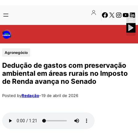
Pular
Skip
Facebook
X
Instagra
Youtu
Lin
para
to
o
content
conteúdo
Agronegócio
Dedução de gastos com preservação
ambiental em áreas rurais no Imposto
de Renda avança no Senado
Posted by
Redação
–
19 de abril de 2026