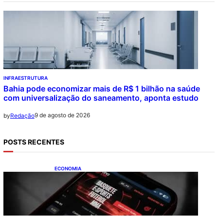
INFRAESTRUTURA
Bahia pode economizar mais de R$ 1 bilhão na saúde
com universalização do saneamento, aponta estudo
9 de agosto de 2026
by
Redação
POSTS RECENTES
ECONOMIA
Brasileiros tiveram prejuízo de R$ 62,5
bilhões com bets em 2025