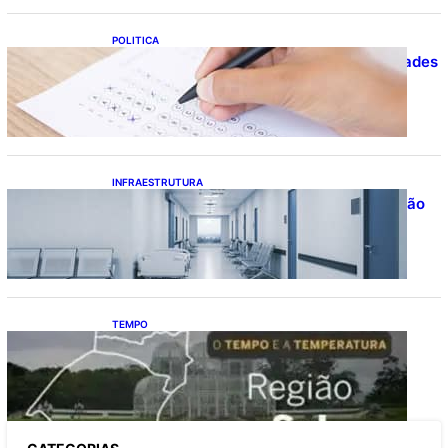
POLITICA
Concursos públicos oferecem oportunidades
mesmo durante o calendário eleitoral
INFRAESTRUTURA
Bahia pode economizar mais de R$ 1 bilhão
na saúde com universalização do
saneamento, aponta estudo
TEMPO
O TEMPO E A TEMPERATURA: Sul terá
chuva, frio e possibilidade de trovoadas
neste domingo (9)