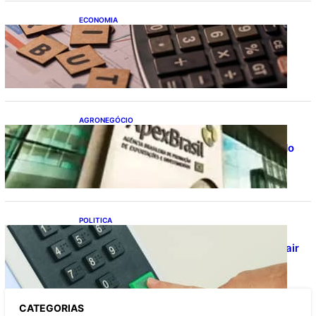
ECONOMIA
Após pedido de entidades empresariais,
Receita flexibiliza regras da Reforma
Tributária
AGRONEGÓCIO
Outlook Agro Brasil: planejamento e
inovação pautam debates sobre futuro do
agronegócio
POLITICA
Viracasacas? Em 2022, 259 municípios
votaram mais em Lula no 1º turno e em Jair
no 2º
CATEGOR
IAS