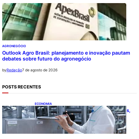
AGRONEGÓCIO
Outlook Agro Brasil: planejamento e inovação pautam
debates sobre futuro do agronegócio
7 de agosto de 2026
by
Redação
POSTS RECENTES
ECONOMIA
CNI: indústria investe em máquinas novas,
mas modernização tecnológica avança
lentamente