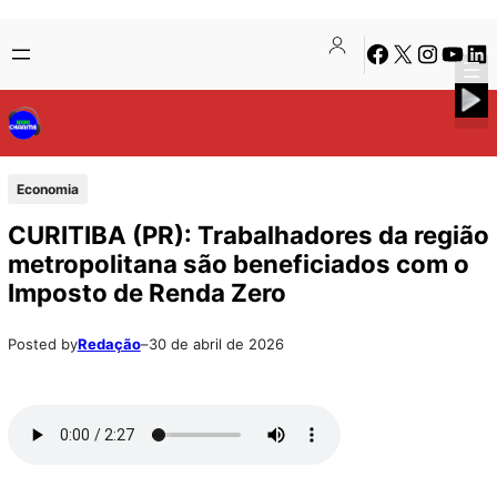
Pular
Skip
Facebook
X
Instagra
Youtu
Lin
para
to
o
content
conteúdo
Economia
CURITIBA (PR): Trabalhadores da região
metropolitana são beneficiados com o
Imposto de Renda Zero
Posted by
Redação
–
30 de abril de 2026