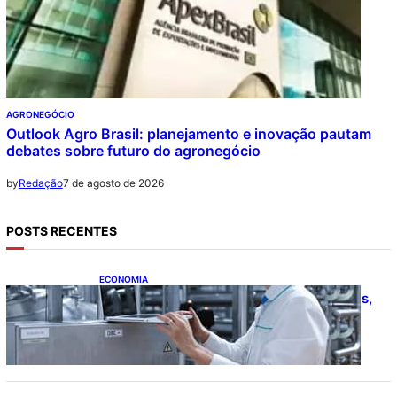
AGRONEGÓCIO
Outlook Agro Brasil: planejamento e inovação pautam
debates sobre futuro do agronegócio
7 de agosto de 2026
by
Redação
POSTS RECENTES
ECONOMIA
CNI: indústria investe em máquinas novas,
mas modernização tecnológica avança
lentamente