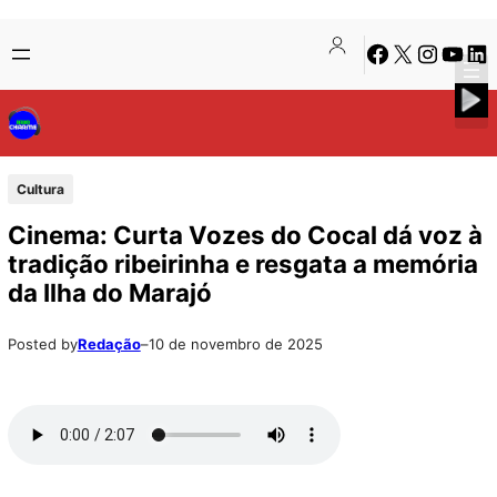
Pular
Skip
Facebook
X
Instagra
Youtu
Lin
para
to
o
content
conteúdo
Cultura
Cinema: Curta Vozes do Cocal dá voz à
tradição ribeirinha e resgata a memória
da Ilha do Marajó
Posted by
Redação
–
10 de novembro de 2025