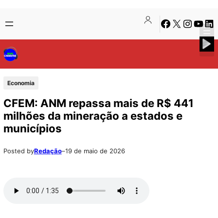
Pular
Skip
Facebook
X
Instagra
Youtu
Lin
para
to
o
content
conteúdo
Economia
CFEM: ANM repassa mais de R$ 441
milhões da mineração a estados e
municípios
Posted by
Redação
–
19 de maio de 2026