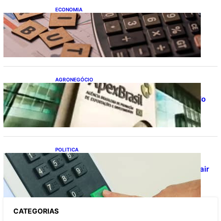
ECONOMIA
Após pedido de entidades empresariais,
Receita flexibiliza regras da Reforma
Tributária
AGRONEGÓCIO
Outlook Agro Brasil: planejamento e
inovação pautam debates sobre futuro do
agronegócio
POLITICA
Viracasacas? Em 2022, 259 municípios
votaram mais em Lula no 1º turno e em Jair
no 2º
CATEGOR
IAS