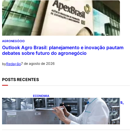
AGRONEGÓCIO
Outlook Agro Brasil: planejamento e inovação pautam
debates sobre futuro do agronegócio
7 de agosto de 2026
by
Redação
POSTS RECENTES
ECONOMIA
CNI: indústria investe em máquinas novas,
mas modernização tecnológica avança
lentamente