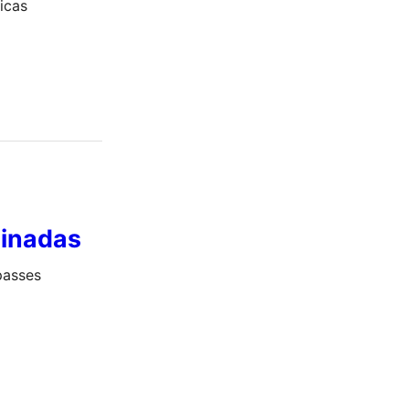
icas
minadas
passes