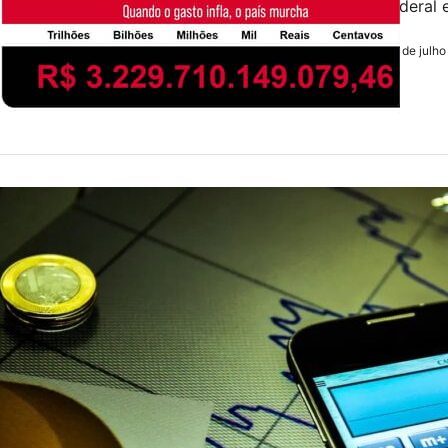
Distrito Federal
31 de julh
by
Redação
ECONOMIA
Emendas P
problema
Prejuízo potenci
destinados a 73 
31 de julh
by
Redação