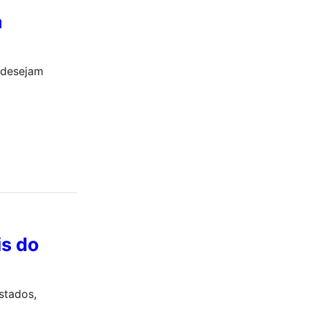
a
e desejam
s do
stados,