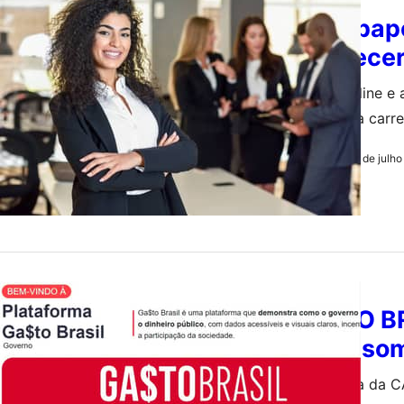
Bate-papo
fortalece
Evento online e 
avançar na carre
31 de julh
by
Redação
ECONOMIA
GASTO BR
Norte so
Plataforma da C