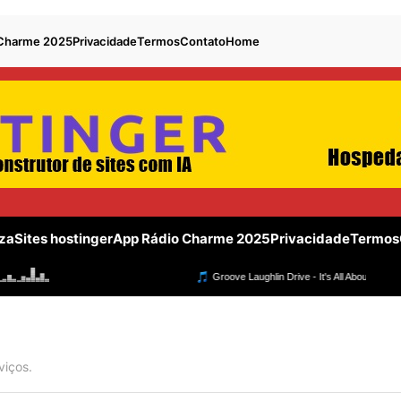
 Charme 2025
Privacidade
Termos
Contato
Home
za
Sites hostinger
App Rádio Charme 2025
Privacidade
Termos
viços.