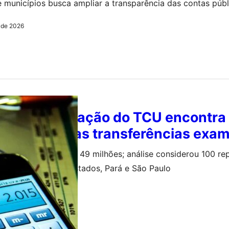
 e municípios busca ampliar a transparência das contas públ
o de 2026
IX: fiscalização do TCU encontra
s em 82% das transferências exa
al é estimado em R$ 49 milhões; análise considerou 100 re
municípios e dois estados, Pará e São Paulo
o de 2026