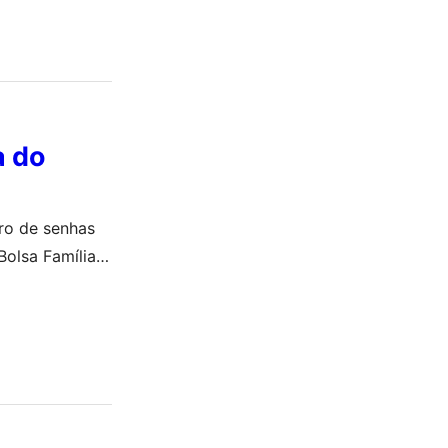
a do
ro de senhas
olsa Família e