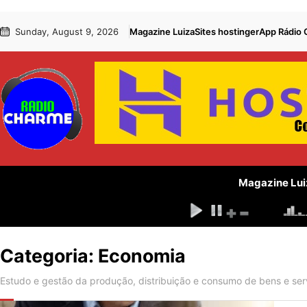
Pular
Skip
Sunday, August 9, 2026
Magazine Luiza
Sites hostinger
App Rádio
para
to
o
content
conteúdo
Magazine Lui
Categoria:
Economia
Estudo e gestão da produção, distribuição e consumo de bens e ser
ECONOMIA