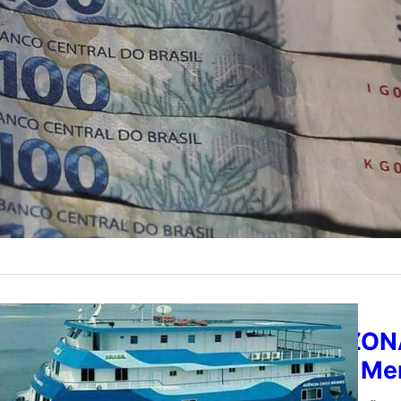
com redução de 
2 de agost
by
Redação
ECONOMIA
AMAZONAS
Chico Me