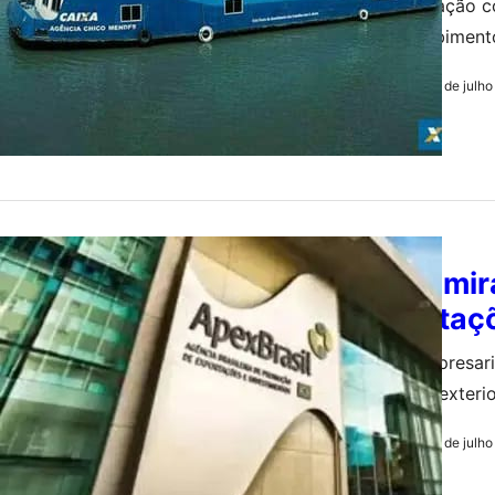
A embarcação co
para recebiment
INSS, entre outr
31 de julh
by
Redação
ECONOMIA
Brasil mi
exportaçõ
Fórum empresaria
comércio exteri
energia, indústr
31 de julh
by
Redação