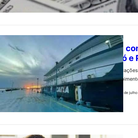
ECONOMIA
PARÁ: con
Marajó e 
As embarcações 
para recebiment
INSS, entre outr
31 de julh
by
Redação
ECONOMIA