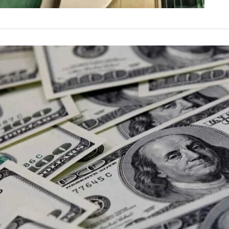
ECONOMIA
Dólar fec
de 0,44%
Moeda norte-ame
falha técnica n
31 de julh
by
Redação