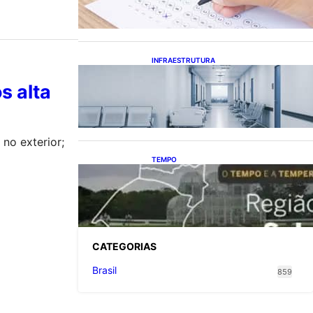
o calendário eleitoral
INFRAESTRUTURA
Bahia pode economizar mais de
s alta
R$ 1 bilhão na saúde com
universalização do
saneamento, aponta estudo
no exterior;
TEMPO
O TEMPO E A TEMPERATURA:
Sul terá chuva, frio e
possibilidade de trovoadas
neste domingo (9)
CATEGOR
IAS
Brasil
859