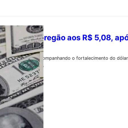
ha o último pregão aos R$ 5,08, apó
ricana avançou acompanhando o fortalecimento do dólar 
a B3 marcou o pregão
o de 2026