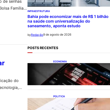
o de senhas
olsa Família e
INFRAESTRUTURA
Bahia pode economizar mais de R$ 1 bilhão
na saúde com universalização do
saneamento, aponta estudo
9 de agosto de 2026
by
Redação
POSTS RECENTES
ar
ECONOMIA
Brasileiros tiveram prejuízo de
R$ 62,5 bilhões com bets em
2025
ficação do
ecnologia,
POLITICA
Concursos públicos oferecem
oportunidades mesmo durante