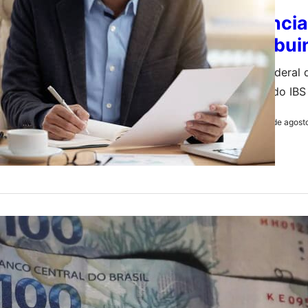
Exigência
contribui
Receita Federal
destaque do IBS
3 de agost
by
Redação
ECONOMIA
Dívidas c
parcelam
Decreto nº 13.8