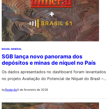
BRASIL MINERAL
SGB lança novo panorama dos
depósitos e minas de níquel no País
Os dados apresentados no dashboard foram levantados
no projeto Avaliação do Potencial de Níquel do Brasil –
Fase 1, e referem-se a empreendimentos na Bahia, Goiás,
5 de fevereiro de 2026
by
Redação
Mato Grosso, Minas Gerais, Pará, Pernambuco, Piauí,
Rondônia e São Paulo