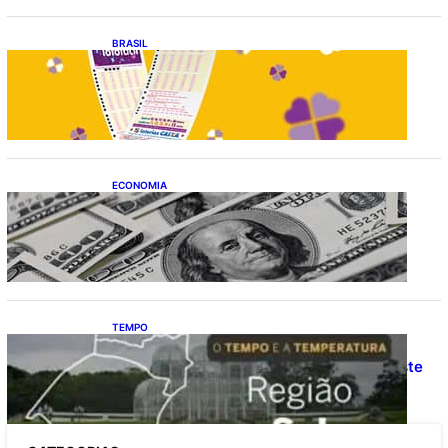
BRASIL
Resultado da lotofácil 3756: sorteio de
sexta-feira (07/08/2026)
ECONOMIA
Dólar fecha o último pregão cotado a R$
5,08
TEMPO
O TEMPO E A TEMPERATURA: Confira a
previsão do tempo para a Região Sul neste
sábado (8)