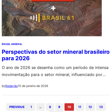
BRASIL MINERAL
Perspectivas do setor mineral brasileiro
para 2026
O ano de 2026 se desenha como um período de intensa
movimentação para o setor mineral, influenciado por
fatores políticos e econômicos que impactam
10 de janeiro de 2026
by
Redação
diretamente a dinâmica dos investimentos e das
políticas públicas no Brasil e no mundo.
PREVIOUS
1
…
8
9
10
11
12
13