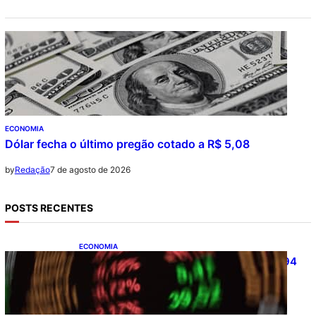
ECONOMIA
Dólar fecha o último pregão cotado a R$ 5,08
7 de agosto de 2026
by
Redação
POSTS RECENTES
ECONOMIA
Ibovespa fecha último pregão aos 172.494
pontos