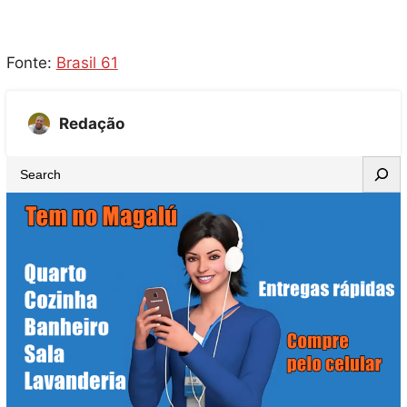
Fonte:
Brasil 61
Redação
S
e
a
r
c
h