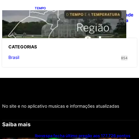
TEMPO
O TEMPO E A TEMPERATURA: Instabilidade
avança e provoca temporais no Sul nesta
quinta-feira
CATEGOR
IAS
Brasil
854
No site e no aplicativo musicas e informações atualizadas
Saiba mais
Ibovespa fecha último pregão aos 177.726 pontos