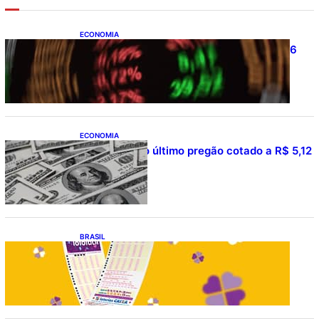
ECONOMIA
Ibovespa fecha último pregão aos 177.726
pontos
ECONOMIA
Dólar fecha o último pregão cotado a R$ 5,12
BRASIL
Resultado da lotofácil 3754: sorteio de
quarta-feira (05/08/2026)