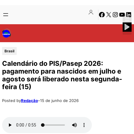
Pular
Skip
Facebook
X
Instagra
Youtu
Lin
para
to
o
content
conteúdo
Brasil
Calendário do PIS/Pasep 2026:
pagamento para nascidos em julho e
agosto será liberado nesta segunda-
feira (15)
Posted by
Redação
–
15 de junho de 2026