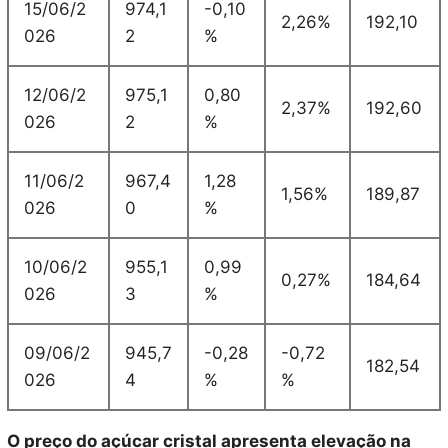
15/06/2
974,1
-0,10
2,26%
192,10
026
2
%
12/06/2
975,1
0,80
2,37%
192,60
026
2
%
11/06/2
967,4
1,28
1,56%
189,87
026
0
%
10/06/2
955,1
0,99
0,27%
184,64
026
3
%
09/06/2
945,7
-0,28
-0,72
182,54
026
4
%
%
O preço do açúcar cristal apresenta elevação na