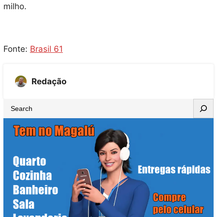
milho.
Fonte:
Brasil 61
Redação
S
e
a
r
c
h