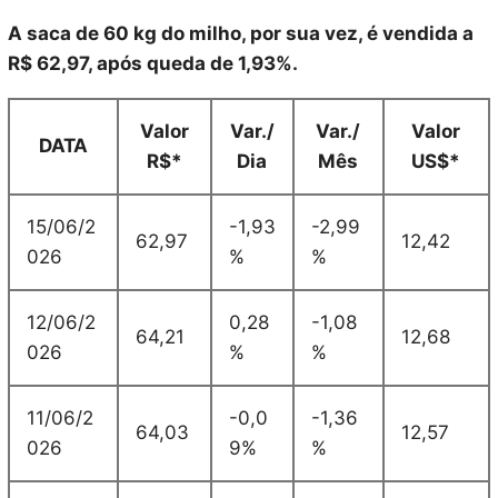
A saca de 60 kg do milho, por sua vez, é vendida a
R$ 62,97, após queda de 1,93%.
Valor
Var./
Var./
Valor
DATA
R$*
Dia
Mês
US$*
15/06/2
-1,93
-2,99
62,97
12,42
026
%
%
12/06/2
0,28
-1,08
64,21
12,68
026
%
%
11/06/2
-0,0
-1,36
64,03
12,57
026
9%
%