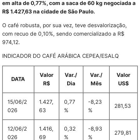
em alta de 0,77%, com a saca de 60 kg negociada a
R$ 1.427,63 na cidade de São Paulo.
O café robusta, por sua vez, teve desvalorização,
com recuo de 0,10%, sendo comercializado a R$
974,12.
INDICADOR DO CAFÉ ARÁBICA CEPEA/ESALQ
Valor
Var./
Var./
Valor
DATA
R$
Dia
Mês
US$
15/06/2
1.427,
0,77
-8,23
281,53
026
63
%
%
12/06/2
1.416,
0,32
-8,93
279,81
026
69
%
%