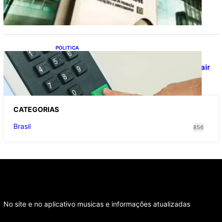
agronegócio
POLITICA
Viracasacas? Em 2022, 259 municípios
votaram mais em Lula no 1º turno e em Jair
no 2º
CATEGOR
IAS
Brasil
856
No site e no aplicativo musicas e informações atualizadas