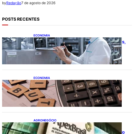
7 de agosto de 2026
by
Redação
POSTS RECENTES
ECONOMIA
CNI: indústria investe em máquinas novas,
mas modernização tecnológica avança
lentamente
ECONOMIA
Após pedido de entidades empresariais,
Receita flexibiliza regras da Reforma
Tributária
AGRONEGÓCIO
Outlook Agro Brasil: planejamento e
inovação pautam debates sobre futuro do