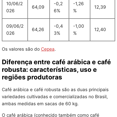
10/06/2
-0,2
-1,26
64,09
12,39
026
6%
%
09/06/2
-0,4
-1,00
64,26
12,40
026
3%
%
Os valores são do
Cepea
.
Diferença entre café arábica e café
robusta: características, uso e
regiões produtoras
Café arábica e café robusta são as duas principais
variedades cultivadas e comercializadas no Brasil,
ambas medidas em sacas de 60 kg.
O café arábica (conhecido também como café