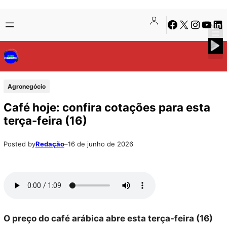
Pular
Skip
Facebook
X
Instagra
Youtu
Lin
para
to
o
content
conteúdo
Agronegócio
Café hoje: confira cotações para esta
terça-feira (16)
Posted by
Redação
–
16 de junho de 2026
O preço do café arábica abre esta terça-feira (16)