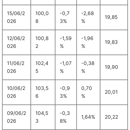
15/06/2
100,0
-0,7
-2,68
19,85
026
8
3%
%
12/06/2
100,8
-1,59
-1,96
19,83
026
2
%
%
11/06/2
102,4
-1,07
-0,38
19,90
026
5
%
%
10/06/2
103,5
-0,9
0,70
20,01
026
6
3%
%
09/06/2
104,5
-0,3
1,64%
20,22
026
3
8%