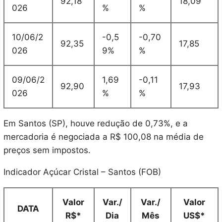
92,18
18,09
026
%
%
10/06/2
-0,5
-0,70
92,35
17,85
026
9%
%
09/06/2
1,69
-0,11
92,90
17,93
026
%
%
Em Santos (SP), houve redução de 0,73%, e a
mercadoria é negociada a R$ 100,08 na média de
preços sem impostos.
Indicador Açúcar Cristal – Santos (FOB)
Valor
Var./
Var./
Valor
DATA
R$*
Dia
Mês
US$*