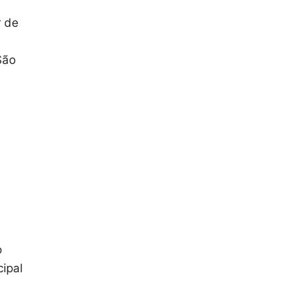
r de
São
o
ipal