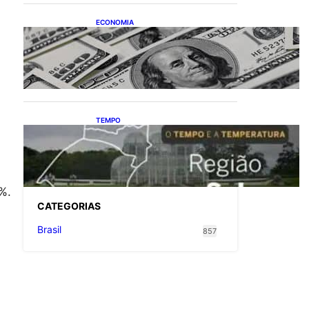
ECONOMIA
Dólar fecha o último pregão
cotado a R$ 5,08
TEMPO
O TEMPO E A
TEMPERATURA: Confira a
previsão do tempo para a
Região Sul neste sábado (8)
%.
CATEGOR
IAS
Brasil
857