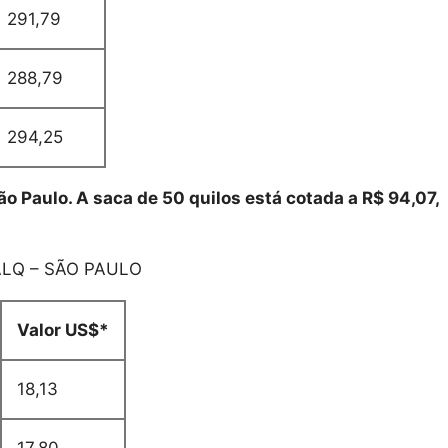
291,79
288,79
294,25
 Paulo. A saca de 50 quilos está cotada a R$ 94,07,
LQ – SÃO PAULO
Valor US$*
18,13
17,80