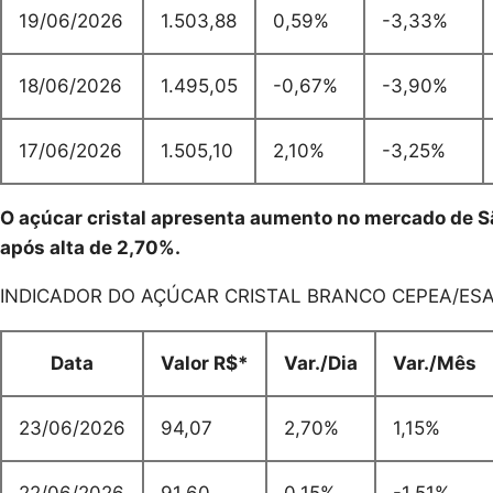
19/06/2026
1.503,88
0,59%
-3,33%
18/06/2026
1.495,05
-0,67%
-3,90%
17/06/2026
1.505,10
2,10%
-3,25%
O açúcar cristal apresenta aumento no mercado de São
após alta de 2,70%.
INDICADOR DO AÇÚCAR CRISTAL BRANCO CEPEA/ESA
Data
Valor R$*
Var./Dia
Var./Mês
23/06/2026
94,07
2,70%
1,15%
22/06/2026
91,60
0,15%
-1,51%