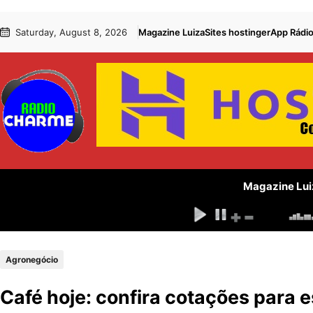
Pular
Skip
Saturday, August 8, 2026
Magazine Luiza
Sites hostinger
App Rádi
para
to
o
content
conteúdo
Magazine Lui
Agronegócio
Café hoje: confira cotações para e