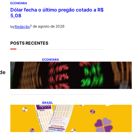
ECONOMIA
Dólar fecha o último pregão cotado a R$
5,08
7 de agosto de 2026
by
Redação
POSTS RECENTES
ECONOMIA
Ibovespa fecha último
pregão aos 172.494 pontos
 de
BRASIL
Resultado da lotofácil 3756:
sorteio de sexta-feira
(07/08/2026)