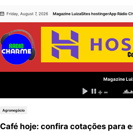
Pular
Skip
Friday, August 7, 2026
Magazine Luiza
Sites hostinger
App Rádio C
para
to
o
content
conteúdo
Magazine Lui
Agronegócio
Café hoje: confira cotações para e