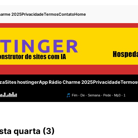
harme 2025
Privacidade
Termos
Contato
Home
za
Sites hostinger
App Rádio Charme 2025
Privacidade
Termos
sta quarta (3)