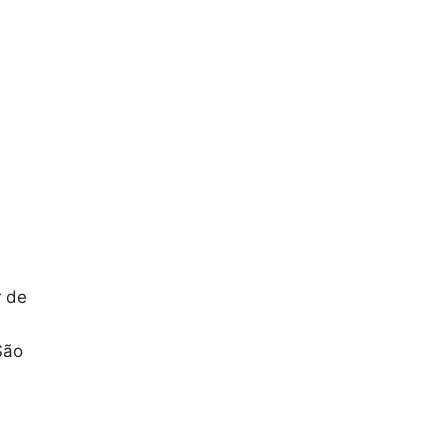
r de
São