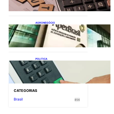
flexibiliza regras da
Reforma Tributária
AGRONEGÓCIO
Outlook Agro Brasil:
planejamento e inovação
pautam debates sobre
futuro do agronegócio
POLITICA
Viracasacas? Em 2022, 259
municípios votaram mais
em Lula no 1º turno e em
Jair no 2º
CATEGOR
IAS
Brasil
856