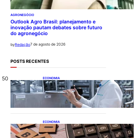
AGRONEGÓCIO
Outlook Agro Brasil: planejamento e
inovação pautam debates sobre futuro
do agronegócio
7 de agosto de 2026
by
Redação
POSTS RECENTES
e 50
ECONOMIA
CNI: indústria investe em
máquinas novas, mas
modernização tecnológica
s
avança lentamente
ECONOMIA
Após pedido de entidades
empresariais, Receita