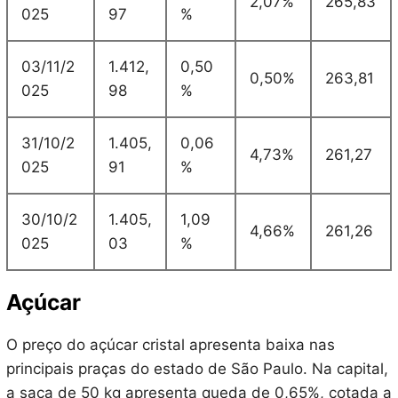
2,07%
265,83
025
97
%
03/11/2
1.412,
0,50
0,50%
263,81
025
98
%
31/10/2
1.405,
0,06
4,73%
261,27
025
91
%
30/10/2
1.405,
1,09
4,66%
261,26
025
03
%
Açúcar
O preço do açúcar cristal apresenta baixa nas
principais praças do estado de São Paulo. Na capital,
a saca de 50 kg apresenta queda de 0,65%, cotada a