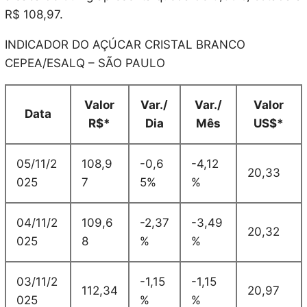
R$ 108,97.
INDICADOR DO AÇÚCAR CRISTAL BRANCO
CEPEA/ESALQ – SÃO PAULO
Valor
Var./
Var./
Valor
Data
R$*
Dia
Mês
US$*
05/11/2
108,9
-0,6
-4,12
20,33
025
7
5%
%
04/11/2
109,6
-2,37
-3,49
20,32
025
8
%
%
03/11/2
-1,15
-1,15
112,34
20,97
025
%
%