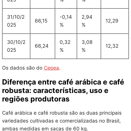
31/10/2
-0,14
2,94
66,15
12,29
025
%
%
30/10/2
0,32
3,08
66,24
12,32
025
%
%
Os dados são do
Cepea
.
Diferença entre café arábica e café
robusta: características, uso e
regiões produtoras
Café arábica e café robusta são as duas principais
variedades cultivadas e comercializadas no Brasil,
ambas medidas em sacas de 60 kg.