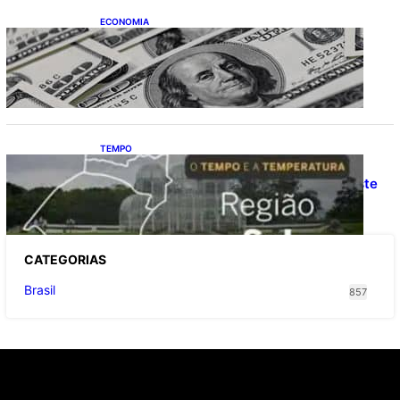
ECONOMIA
Dólar fecha o último pregão cotado a R$
5,08
TEMPO
O TEMPO E A TEMPERATURA: Confira a
previsão do tempo para a Região Sul neste
sábado (8)
CATEGOR
IAS
Brasil
857