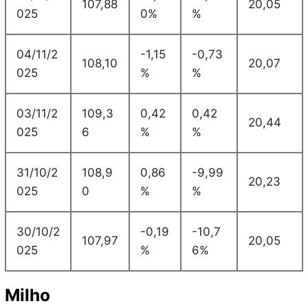
107,88
20,05
025
0%
%
04/11/2
-1,15
-0,73
108,10
20,07
025
%
%
03/11/2
109,3
0,42
0,42
20,44
025
6
%
%
31/10/2
108,9
0,86
-9,99
20,23
025
0
%
%
30/10/2
-0,19
-10,7
107,97
20,05
025
%
6%
Milho