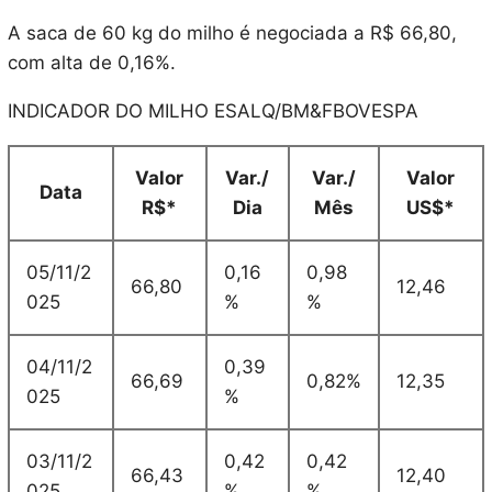
A saca de 60 kg do milho é negociada a R$ 66,80,
com alta de 0,16%.
INDICADOR DO MILHO ESALQ/BM&FBOVESPA
Valor
Var./
Var./
Valor
Data
R$*
Dia
Mês
US$*
05/11/2
0,16
0,98
66,80
12,46
025
%
%
04/11/2
0,39
66,69
0,82%
12,35
025
%
03/11/2
0,42
0,42
66,43
12,40
025
%
%