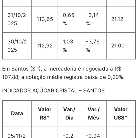
31/10/2
0,65
-3,14
113,65
21,12
025
%
%
30/10/2
1,03
-3,76
112,92
21,00
025
%
%
Em Santos (SP), a mercadoria é negociada a R$
107,88; a cotação média registra baixa de 0,20%.
INDICADOR AÇÚCAR CRISTAL – SANTOS
Valor
Var./
Var./
Valor
Data
R$*
Dia
Mês
US$*
05/11/2
-0,2
-0,94