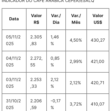
INDICADOR DO CAFÉ ARÁBICA CEPEA/ESALQ
Valor
Var./
Var./
Valor
Data
R$
Dia
Mês
US$
05/11/2
2.305
1,46
4,50%
430,27
025
,83
%
04/11/2
2.272,
0,85
2,99%
421,00
025
55
%
03/11/2
2.253
2,12
2,12%
420,71
025
,33
%
31/10/2
2.206
-0,17
3,72%
410,07
025
,59
%