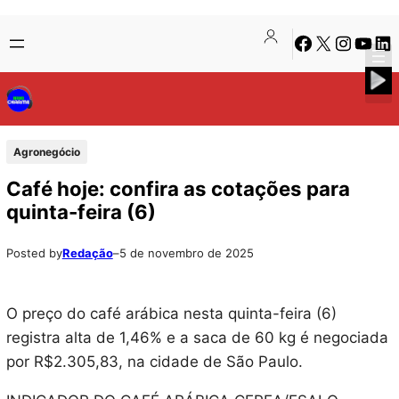
Pular
Skip
Facebook
X
Instagra
Youtu
Lin
para
to
o
content
conteúdo
Agronegócio
Café hoje: confira as cotações para
quinta-feira (6)
Posted by
Redação
–
5 de novembro de 2025
O preço do café arábica nesta quinta-feira (6)
registra alta de 1,46% e a saca de 60 kg é negociada
por R$2.305,83, na cidade de São Paulo.