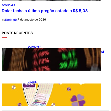
ECONOMIA
Dólar fecha o último pregão cotado a R$ 5,08
7 de agosto de 2026
by
Redação
POSTS RECENTES
ECONOMIA
Ibovespa fecha último pregão aos 172.494
pontos
BRASIL
Resultado da lotofácil 3756: sorteio de
sexta-feira (07/08/2026)