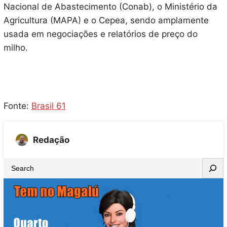
Nacional de Abastecimento (Conab), o Ministério da
Agricultura (MAPA) e o Cepea, sendo amplamente
usada em negociações e relatórios de preço do
milho.
Fonte:
Brasil 61
Redação
S
e
a
r
c