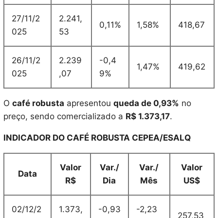
27/11/2
2.241,
0,11%
1,58%
418,67
025
53
26/11/2
2.239
-0,4
1,47%
419,62
025
,07
9%
O
café robusta
apresentou
queda de 0,93%
no
preço, sendo comercializado a
R$ 1.373,17
.
INDICADOR DO CAFÉ ROBUSTA CEPEA/ESALQ
Valor
Var./
Var./
Valor
Data
R$
Dia
Mês
US$
02/12/2
1.373,
-0,93
-2,23
257,53