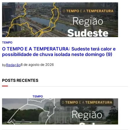
TEMPO
O TEMPO E A TEMPERATURA: Sudeste terá calor e
possibilidade de chuva isolada neste domingo (9)
8 de agosto de 2026
by
Redação
POSTS RECENTES
TEMPO
O TEMPO E A TEMPERATURA: Sul terá
chuva, frio e possibilidade de trovoadas
neste domingo (9)