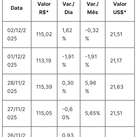
Valor
Var./
Var./
Valor
Data
R$*
Dia
Mês
US$*
02/12/2
1,62
-0,32
115,02
21,51
025
%
%
01/12/2
-1,91
-1,91
113,19
21,17
025
%
%
28/11/2
0,30
5,96
115,39
21,63
025
%
%
27/11/2
-0,6
115,05
5,65%
21,51
025
0%
26/11/2
0,93