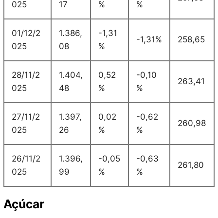
025
17
%
%
01/12/2
1.386,
-1,31
-1,31%
258,65
025
08
%
28/11/2
1.404,
0,52
-0,10
263,41
025
48
%
%
27/11/2
1.397,
0,02
-0,62
260,98
025
26
%
%
26/11/2
1.396,
-0,05
-0,63
261,80
025
99
%
%
Açúcar