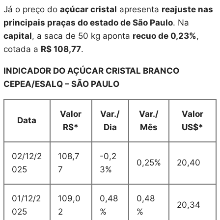
Já o preço do
açúcar cristal
apresenta
reajuste nas
principais praças do estado de São Paulo
. Na
capital
, a saca de 50 kg aponta
recuo de 0,23%
,
cotada a
R$ 108,77
.
INDICADOR DO AÇÚCAR CRISTAL BRANCO
CEPEA/ESALQ – SÃO PAULO
Valor
Var./
Var./
Valor
Data
R$*
Dia
Mês
US$*
02/12/2
108,7
-0,2
0,25%
20,40
025
7
3%
01/12/2
109,0
0,48
0,48
20,34
025
2
%
%