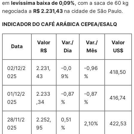
em
levíssima baixa de 0,09%
, com a saca de 60 kg
negociada a
R$ 2.231,43
na cidade de São Paulo.
INDICADOR DO CAFÉ ARÁBICA CEPEA/ESALQ
Valor
Var./
Var./
Valor
Data
R$
Dia
Mês
US$
02/12/2
2.231,
-0,0
-0,96
418,50
025
43
9%
%
01/12/2
2.233
-0,87
-0,87
416,74
025
,34
%
%
28/11/2
2.252,
0,51
2,10%
422,53
025
95
%