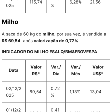
115,74
6,28%
21,56
025
%
Milho
A saca de 60 kg do
milho
, por sua vez, é vendida a
R$ 69,54
, após
valorização de 0,72%
.
INDICADOR DO MILHO ESALQ/BM&FBOVESPA
Valor
Var./
Var./
Valor
Data
R$*
Dia
Mês
US$*
02/12/2
0,72
69,54
1,13%
13,04
025
%
01/12/2
0,41