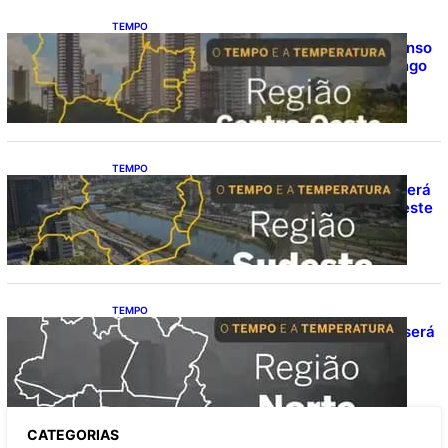
TEMPO
O TEMPO E A TEMPERATURA: calor intenso
predomina no Centro-Oeste neste domingo
(9)
TEMPO
O TEMPO E A TEMPERATURA: Sudeste terá
calor e possibilidade de chuva isolada neste
domingo (9)
TEMPO
O TEMPO E A TEMPERATURA: domingo será
de pancadas de chuva entre Amazonas,
Acre e Roraima
CATEGOR
IAS