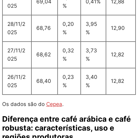
69,04
0,41%
12,88
025
%
28/11/2
0,20
3,95
68,76
12,90
025
%
%
27/11/2
0,32
3,73
68,62
12,82
025
%
%
26/11/2
0,23
3,40
68,40
12,82
025
%
%
Os dados são do
Cepea
.
Diferença entre café arábica e café
robusta: características, uso e
regiões produtoras