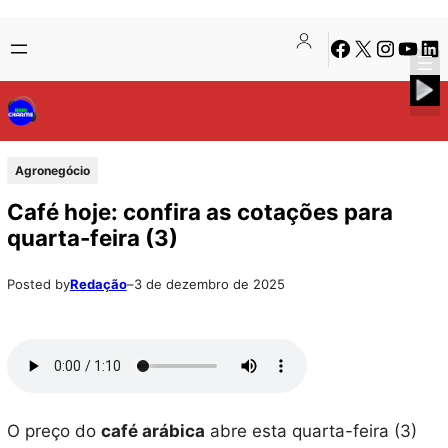
Pular
Skip
Facebook
X
Instagra
Youtu
Lin
para
to
o
content
conteúdo
Agronegócio
Café hoje: confira as cotações para
quarta-feira (3)
Posted by
Redação
–
3 de dezembro de 2025
O preço do
café arábica
abre esta quarta-feira (3)