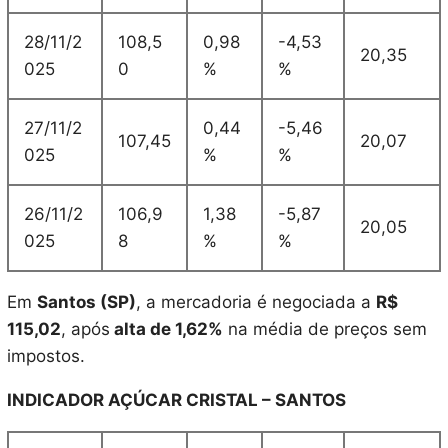
28/11/2
108,5
0,98
-4,53
20,35
025
0
%
%
27/11/2
0,44
-5,46
107,45
20,07
025
%
%
26/11/2
106,9
1,38
-5,87
20,05
025
8
%
%
Em
Santos (SP)
, a mercadoria é negociada a
R$
115,02
, após
alta de 1,62%
na média de preços sem
impostos.
INDICADOR AÇÚCAR CRISTAL – SANTOS