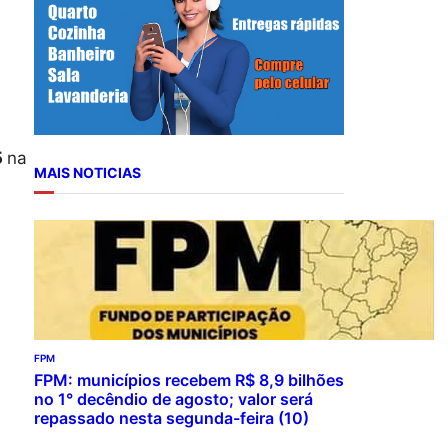
r
c
h
5
na
MAIS NOTICIAS
FPM
FPM: municípios recebem R$ 8,9 bilhões
no 1° decêndio de agosto; valor será
repassado nesta segunda-feira (10)