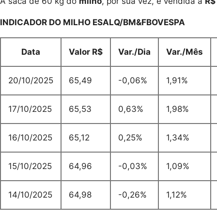
A saca de 60 kg do
milho
, por sua vez, é vendida a
R$
INDICADOR DO MILHO ESALQ/BM&FBOVESPA
Data
Valor R$
Var./Dia
Var./Mês
20/10/2025
65,49
-0,06%
1,91%
17/10/2025
65,53
0,63%
1,98%
16/10/2025
65,12
0,25%
1,34%
15/10/2025
64,96
-0,03%
1,09%
14/10/2025
64,98
-0,26%
1,12%