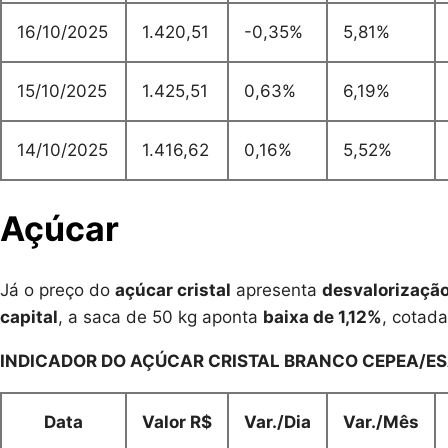
16/10/2025
1.420,51
-0,35%
5,81%
15/10/2025
1.425,51
0,63%
6,19%
14/10/2025
1.416,62
0,16%
5,52%
Açúcar
Já o preço do
açúcar cristal
apresenta
desvalorização
capital
, a saca de 50 kg aponta
baixa de 1,12%
, cotad
INDICADOR DO AÇÚCAR CRISTAL BRANCO CEPEA/ES
Data
Valor R$
Var./Dia
Var./Mês