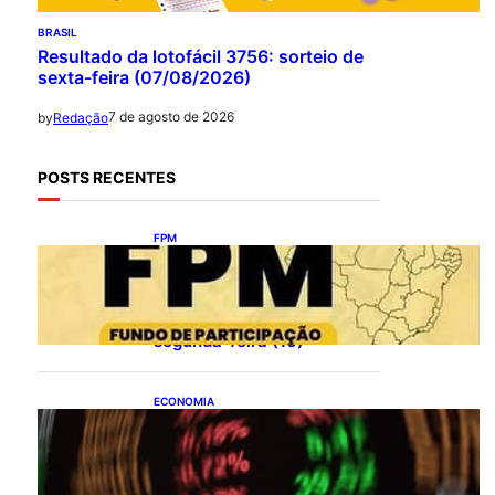
BRASIL
Resultado da lotofácil 3756: sorteio de
sexta-feira (07/08/2026)
7 de agosto de 2026
by
Redação
POSTS RECENTES
FPM
FPM: municípios recebem
R$ 8,9 bilhões no 1°
decêndio de agosto; valor
será repassado nesta
segunda-feira (10)
ECONOMIA
Ibovespa fecha último
pregão aos 172.494 pontos