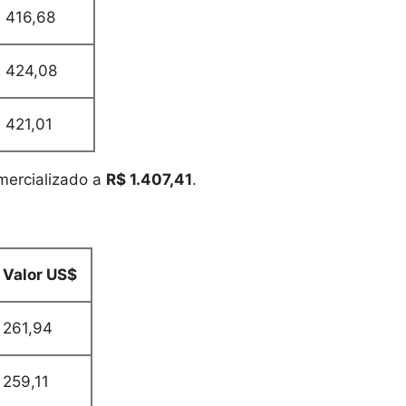
416,68
424,08
421,01
mercializado a
R$ 1.407,41
.
Valor US$
261,94
259,11