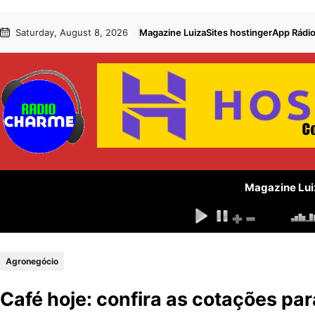
Pular
Skip
Saturday, August 8, 2026
Magazine Luiza
Sites hostinger
App Rádi
para
to
o
content
conteúdo
Magazine Lui
Agronegócio
Café hoje: confira as cotações par