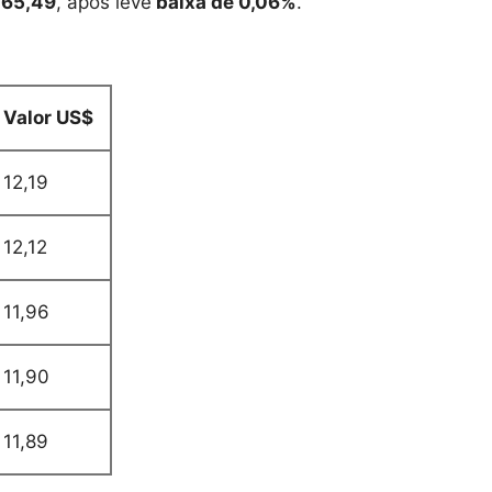
 65,49
, após leve
baixa de 0,06%
.
Valor US$
12,19
12,12
11,96
11,90
11,89