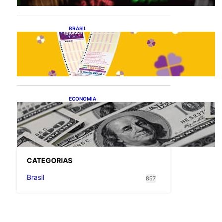
BRASIL
Resultado da lotofácil 3756:
sorteio de sexta-feira
(07/08/2026)
ECONOMIA
Dólar fecha o último pregão
cotado a R$ 5,08
CATEGOR
IAS
Brasil
857