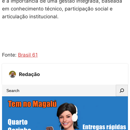
e a importância de uma gestão integrada, baseada
em conhecimento técnico, participação social e
articulação institucional.
Fonte:
Brasil 61
Redação
S
e
a
r
c
h