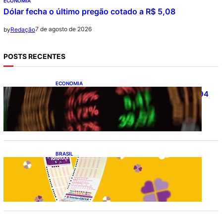
ECONOMIA
Dólar fecha o último pregão cotado a R$ 5,08
7 de agosto de 2026
by
Redação
POSTS RECENTES
ECONOMIA
Ibovespa fecha último pregão aos 172.494
pontos
BRASIL
Resultado da lotofácil 3756: sorteio de
sexta-feira (07/08/2026)