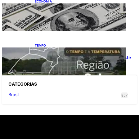
ECONOMIA
Dólar fecha o último pregão cotado a R$
5,08
TEMPO
O TEMPO E A TEMPERATURA: Confira a
previsão do tempo para a Região Sul neste
sábado (8)
CATEGOR
IAS
Brasil
857