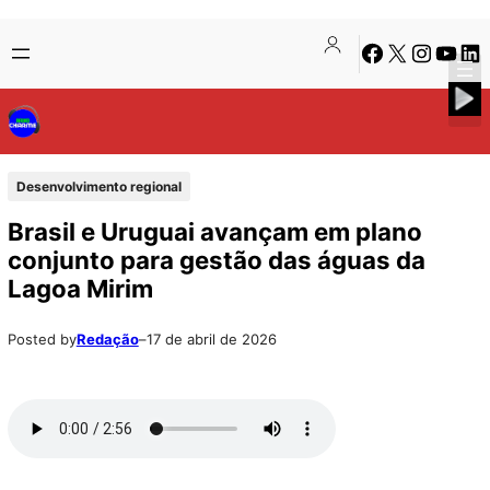
Pular
Skip
Facebook
X
Instagra
Youtu
Lin
para
to
o
content
conteúdo
Desenvolvimento regional
Brasil e Uruguai avançam em plano
conjunto para gestão das águas da
Lagoa Mirim
Posted by
Redação
–
17 de abril de 2026