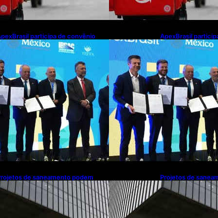
pexBrasil participa de convênio
ApexBrasil partici
ara investimento de R$ 2,63
para investimento 
ilhões em exportações de cachaça
milhões em export
Projetos de saneamento podem
Projetos de sane
eneficiar 18 milhões de brasileiros
beneficiar 18 milhõ