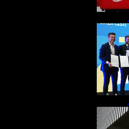
A
p
m
b