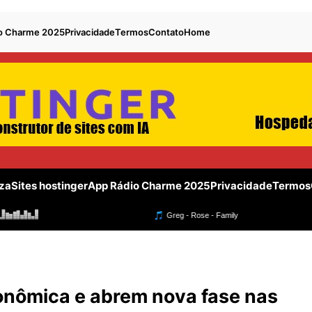
o Charme 2025
Privacidade
Termos
Contato
Home
za
Sites hostinger
App Rádio Charme 2025
Privacidade
Termos
conômica e abrem nova fase nas