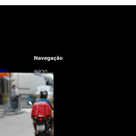
Navegação
litam
INÍCIO
otos e bicicletas
regadores