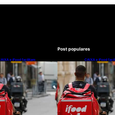
Post populares
AIXA e iFood facilitam
CAIXA e iFood faci
inanciamento de motos e bicicletas
financiamento de m
létricas para entregadores
elétricas para ent