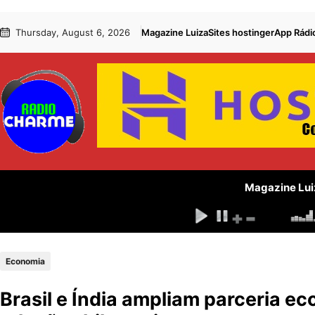
Pular
Skip
Thursday, August 6, 2026
Magazine Luiza
Sites hostinger
App Rádi
para
to
o
content
conteúdo
Magazine Lui
Economia
Brasil e Índia ampliam parceria e