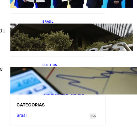
exportações de cachaça
BRASIL
Projetos de saneamento
 do
podem beneficiar 18
milhões de brasileiros
POLITICA
se
TCU lista mais de 6 mil
responsáveis com contas
irregulares; Nordeste e
Sudeste concentram
maioria dos nomes
CATEGOR
IAS
Brasil
855