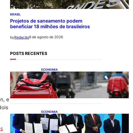
BRASIL
Projetos de saneamento podem
beneficiar 18 milhões de brasileiros
6 de agosto de 2026
by
Redação
POSTS RECENTES
ECONOMIA
CAIXA e iFood facilitam
financiamento de motos e
bicicletas elétricas para
entregadores
n, e
dois
ECONOMIA
ApexBrasil participa de
convênio para investimento
os
de R$ 2,63 milhões em