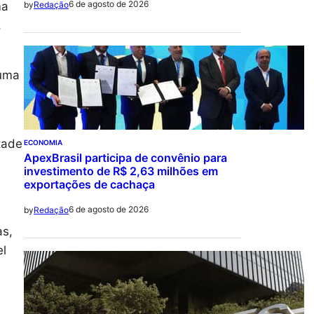
6 de agosto de 2026
ma
by
Redação
,
 uma
tade
ECONOMIA
ApexBrasil participa de convênio para
investimento de R$ 2,63 milhões em
exportações de cachaça
6 de agosto de 2026
by
Redação
as,
el