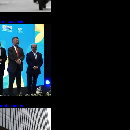
pa de convênio
de R$ 2,63
ações de cachaça
amento podem
es de brasileiros