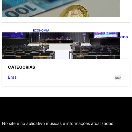
freando investimentos, diz CNI
ECONOMIA
Painel de monitoramento de gastos públicos
será lançado na Câmara dos Deputados
CATEGOR
IAS
Brasil
862
No site e no aplicativo musicas e informações atualizadas