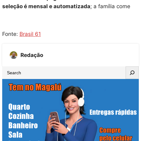
seleção é mensal e automatizada
; a família come
Fonte:
Brasil 61
Redação
S
e
a
r
c
h