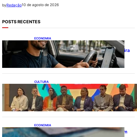
10 de agosto de 2026
by
Redação
POSTS RECENTES
ECONOMIA
CAIXA e 99 lançam financiamento de
veículos para motoristas parceiros; confira
as regras
CULTURA
Inscrições para o Programa Rouanet Centro-
Oeste seguem abertas até 13 de agosto
ECONOMIA
Mesmo com queda da Selic, juros seguem