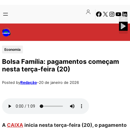
Pular
Skip
Facebook
X
Instagra
Youtu
Lin
para
to
o
content
conteúdo
Economia
Bolsa Família: pagamentos começam
nesta terça-feira (20)
Posted by
Redação
–
20 de janeiro de 2026
A
CAIXA
inicia nesta terça-feira (20), o pagamento