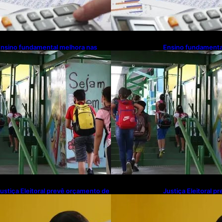
nsino fundamental melhora nas
Ensino fundamenta
edes municipais
redes municipais
ustiça Eleitoral prevê orçamento de
Justiça Eleitoral 
$ 13,9 bilhões para 2027; proposta
R$ 13,9 bilhões pa
egue para PLOA
segue para PLOA