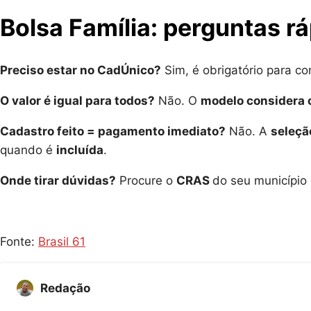
Bolsa Família: perguntas r
Preciso estar no CadÚnico?
Sim, é obrigatório para co
O valor é igual para todos?
Não. O
modelo considera o
Cadastro feito = pagamento imediato?
Não. A
seleçã
quando é
incluída
.
Onde tirar dúvidas?
Procure o
CRAS
do seu município
Fonte:
Brasil 61
Redação