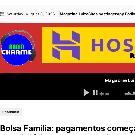
Pular
Skip
Saturday, August 8, 2026
Magazine Luiza
Sites hostinger
App Rádi
para
to
o
content
conteúdo
Magazine Lui
Economia
Bolsa Família: pagamentos começa