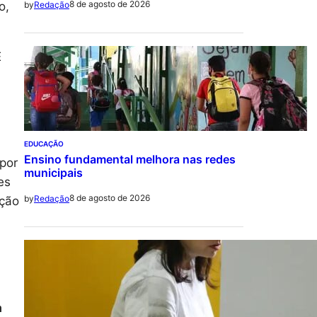
8 de agosto de 2026
o,
by
Redação
É
EDUCAÇÃO
Ensino fundamental melhora nas redes
 por
municipais
res
8 de agosto de 2026
by
Redação
eção
a