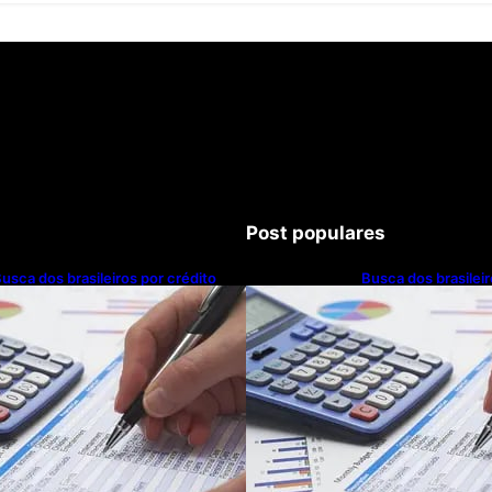
Post populares
usca dos brasileiros por crédito
Busca dos brasileir
resce 16,5%; Mato Grosso lidera
cresce 16,5%; Mato
anking entre estados
ranking entre esta