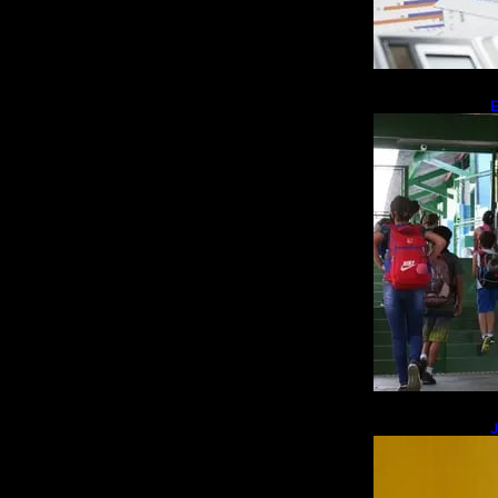
E
r
J
R
s