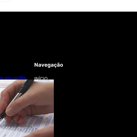
Navegação
os por crédito
INÍCIO
 Grosso lidera
dos