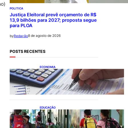
ho)
POLITICA
Justiça Eleitoral prevê orçamento de R$
13,9 bilhões para 2027; proposta segue
para PLOA
8 de agosto de 2026
by
Redação
POSTS RECENTES
ECONOMIA
Busca dos brasileiros por
crédito cresce 16,5%; Mato
Grosso lidera ranking entre
estados
EDUCAÇÃO
Ensino fundamental
melhora nas redes
municipais