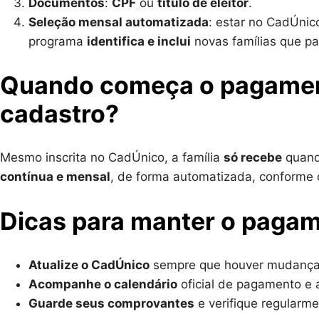
Documentos
:
CPF
ou
título de eleitor
.
Seleção mensal automatizada
: estar no CadÚni
programa
identifica e inclui
novas famílias que p
Quando começa o pagament
cadastro?
Mesmo inscrita no CadÚnico, a família
só recebe
quand
contínua e mensal
, de forma automatizada, conforme os
Dicas para manter o pagam
Atualize o CadÚnico
sempre que houver mudança (
Acompanhe o calendário
oficial de pagamento e
Guarde seus comprovantes
e verifique regularme