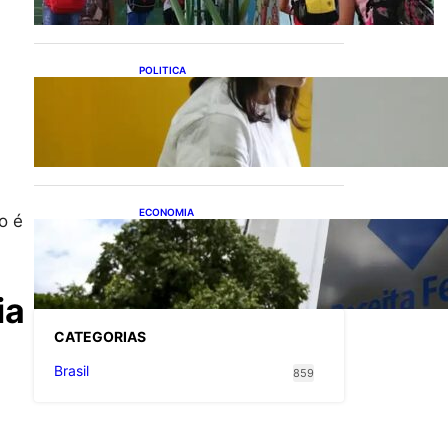
POLITICA
Justiça Eleitoral prevê
orçamento de R$ 13,9
bilhões para 2027; proposta
segue para PLOA
ECONOMIA
o é
Receita Federal: novo
cronograma da reforma
tributária amplia prazo para
o Simples Nacional
ia
CATEGOR
IAS
Brasil
859