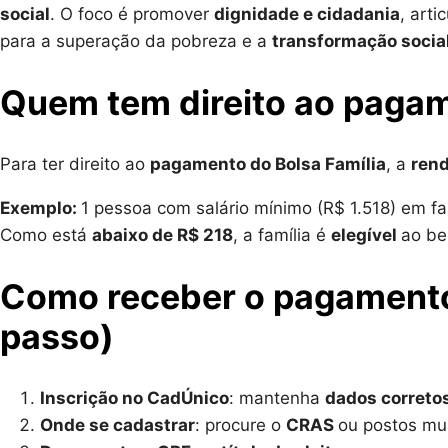
social
. O foco é promover
dignidade e cidadania
, art
para a superação da pobreza e a
transformação socia
Quem tem direito ao pagam
Para ter direito ao
pagamento do Bolsa Família
, a
rend
Exemplo:
1 pessoa com salário mínimo (R$ 1.518) em fa
Como está
abaixo de R$ 218
, a família é
elegível
ao be
Como receber o pagamento 
passo)
Inscrição no CadÚnico
: mantenha
dados corretos
Onde se cadastrar
: procure o
CRAS
ou postos mun