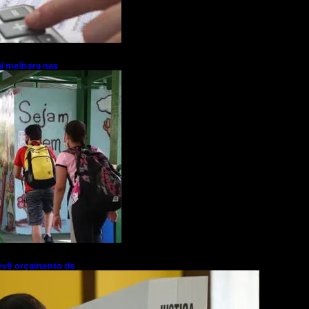
l melhora nas
prevê orçamento de
ra 2027; proposta