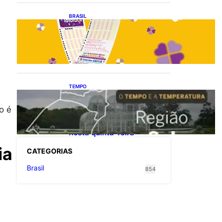
BRASIL
Resultado da lotofácil 3754:
sorteio de quarta-feira
(05/08/2026)
TEMPO
O TEMPO E A
TEMPERATURA:
o é
Instabilidade avança e
provoca temporais no Sul
nesta quinta-feira
ia
CATEGOR
IAS
Brasil
854