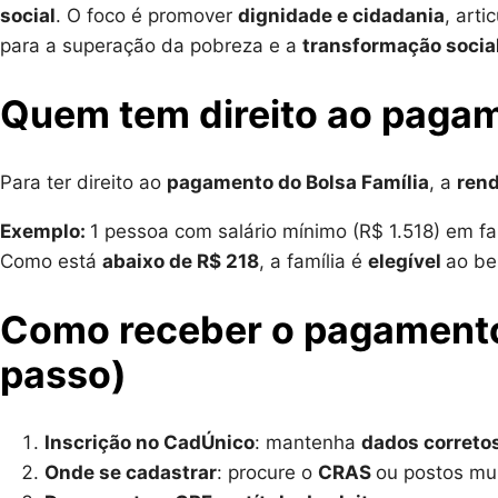
social
. O foco é promover
dignidade e cidadania
, art
para a superação da pobreza e a
transformação socia
Quem tem direito ao pagam
Para ter direito ao
pagamento do Bolsa Família
, a
rend
Exemplo:
1 pessoa com salário mínimo (R$ 1.518) em fa
Como está
abaixo de R$ 218
, a família é
elegível
ao be
Como receber o pagamento 
passo)
Inscrição no CadÚnico
: mantenha
dados corretos
Onde se cadastrar
: procure o
CRAS
ou postos mun