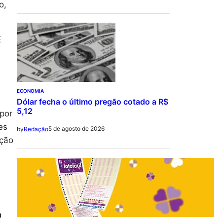
o,
É
ECONOMIA
Dólar fecha o último pregão cotado a R$
5,12
 por
res
5 de agosto de 2026
by
Redação
eção
a