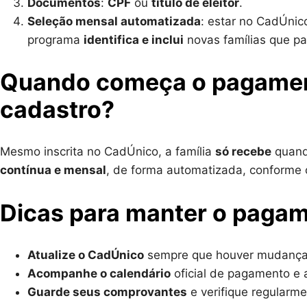
Documentos
:
CPF
ou
título de eleitor
.
Seleção mensal automatizada
: estar no CadÚni
programa
identifica e inclui
novas famílias que p
Quando começa o pagament
cadastro?
Mesmo inscrita no CadÚnico, a família
só recebe
quand
contínua e mensal
, de forma automatizada, conforme os
Dicas para manter o pagam
Atualize o CadÚnico
sempre que houver mudança (
Acompanhe o calendário
oficial de pagamento e
Guarde seus comprovantes
e verifique regularme