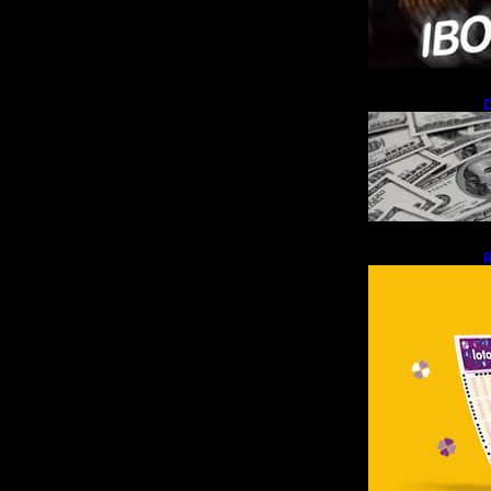
D
R
R
d