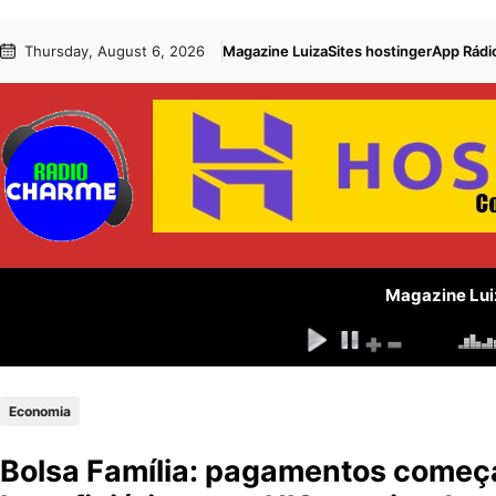
Pular
Skip
Thursday, August 6, 2026
Magazine Luiza
Sites hostinger
App Rádi
para
to
o
content
conteúdo
Magazine Lui
Economia
Bolsa Família: pagamentos começa