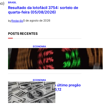
ho)
BRASIL
Resultado da lotofácil 3754: sorteio de
quarta-feira (05/08/2026)
5 de agosto de 2026
by
Redação
POSTS RECENTES
ECONOMIA
Ibovespa fecha último
pregão aos 177.726 pontos
ECONOMIA
Dólar fecha o último pregão
cotado a R$ 5,12