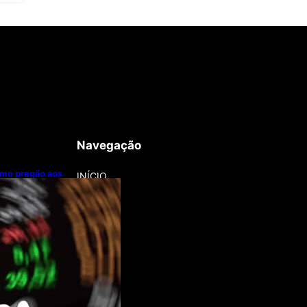
Navegação
imo pregão aos
INÍCIO