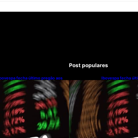
Post populares
bovespa fecha último pregão aos
Ibovespa fecha últ
77.726 pontos
177.726 pontos