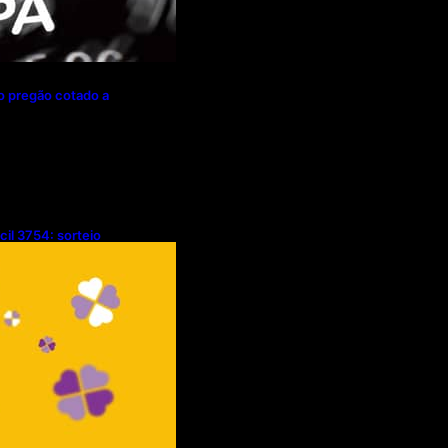
mo pregão cotado a
cil 3754: sorteio
5/08/2026)