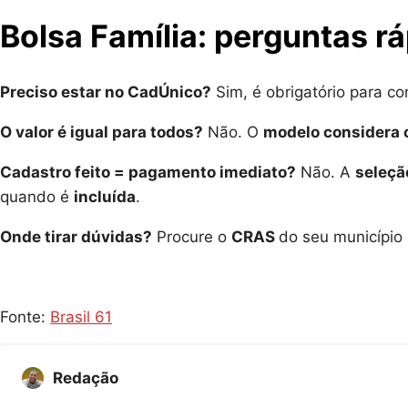
Bolsa Família: perguntas r
Preciso estar no CadÚnico?
Sim, é obrigatório para co
O valor é igual para todos?
Não. O
modelo considera o
Cadastro feito = pagamento imediato?
Não. A
seleçã
quando é
incluída
.
Onde tirar dúvidas?
Procure o
CRAS
do seu município
Fonte:
Brasil 61
Redação