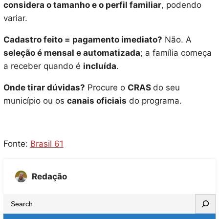
considera o tamanho e o perfil familiar
, podendo
variar.
Cadastro feito = pagamento imediato?
Não. A
seleção é mensal e automatizada
; a família começa
a receber quando é
incluída
.
Onde tirar dúvidas?
Procure o
CRAS
do seu
município ou os
canais oficiais
do programa.
Fonte:
Brasil 61
Redação
S
e