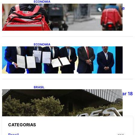
ECONOMIA
CAIXA e iFood facilitam financiamento de
motos e bicicletas elétricas para
entregadores
ECONOMIA
ApexBrasil participa de convênio para
investimento de R$ 2,63 milhões em
exportações de cachaça
BRASIL
Projetos de saneamento podem beneficiar 18
milhões de brasileiros
CATEGOR
IAS
Brasil