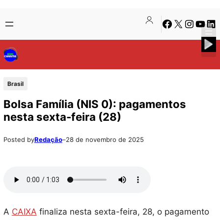
Pular
Skip
Facebook
X
Instagra
Youtu
Lin
para
to
o
content
conteúdo
Brasil
Bolsa Família (NIS 0): pagamentos
nesta sexta-feira (28)
Posted by
Redação
–
28 de novembro de 2025
A
CAIXA
finaliza nesta sexta-feira, 28, o pagamento